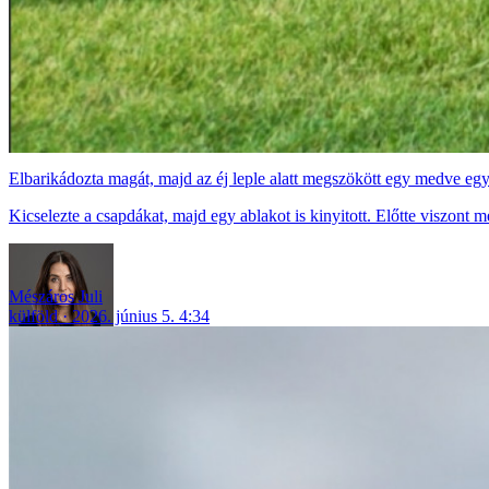
Elbarikádozta magát, majd az éj leple alatt megszökött egy medve eg
Kicselezte a csapdákat, majd egy ablakot is kinyitott. Előtte viszont
Mészáros Juli
külföld
2026. június 5. 4:34