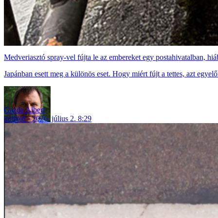
Medveriasztó spray-vel fújta le az embereket egy postahivatalban, hiába
Japánban esett meg a különös eset. Hogy miért fújt a tettes, azt egyelő
Gazda Albert
külföld
2026. július 2. 8:29