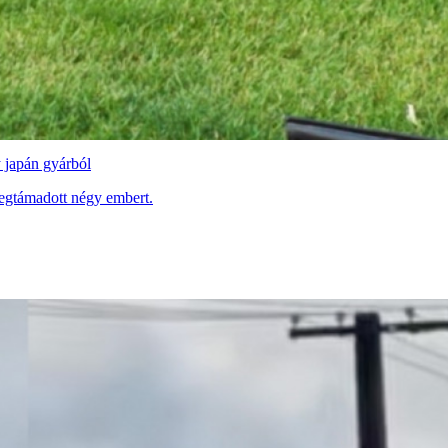
y japán gyárból
 megtámadott négy embert.