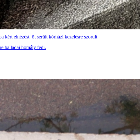
 kért elnézést, öt sérült kórházi kezelésre szorult
re balladai homály fedi.