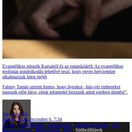
Evangélikus püspök Karsairól és az eutanáziáról: Az evangélikus
teológiai gondolkodás lehetővé teszi, hogy egyes helyzetekre
alkalmazzuk Isten igéjét
Fabiny Tamás szerint fontos, hogy ilyenkor „hús-vér embereket
magunk előtt látva, rájuk tekintettel hozzunk adott esetben döntést”.
Mészáros Juli
ÉLET
2023. december 6. 7:34
GYIK
Hibát jelentek
Impresszum
Javítások kezelése
Jogi
dokumentumok
Médiaajánlat
RSS
Sütibeállítások