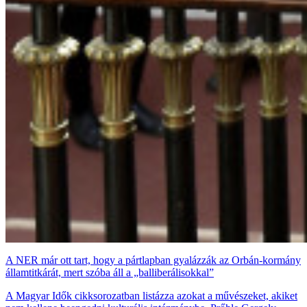
A NER már ott tart, hogy a pártlapban gyalázzák az Orbán-kormány
államtitkárát, mert szóba áll a „balliberálisokkal”
A Magyar Idők cikksorozatban listázza azokat a művészeket, akiket