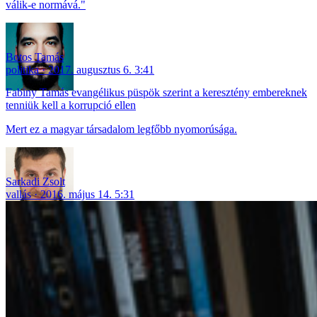
válik-e normává."
Botos Tamás
politika
2017. augusztus 6. 3:41
Fabiny Tamás evangélikus püspök szerint a keresztény embereknek
tenniük kell a korrupció ellen
Mert ez a magyar társadalom legfőbb nyomorúsága.
Sarkadi Zsolt
vallás
2016. május 14. 5:31