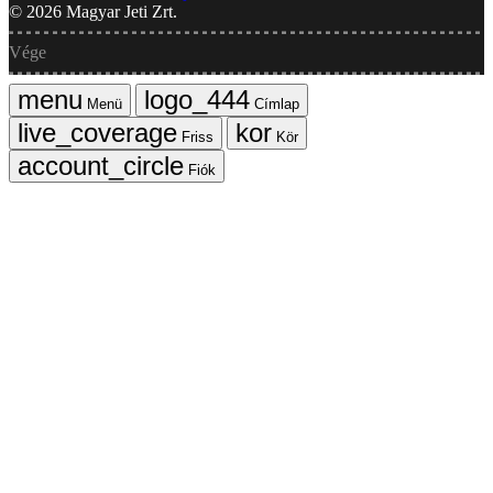
©
2026
Magyar Jeti Zrt.
Vége
Menü
Címlap
Friss
Kör
Fiók