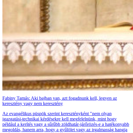
Fabiny Tamás: Aki bajban van, azt fogadnunk kell, legyen az
keresztény vagy nem keresztény
Az evangélikus püspök szerint keresztényként "nem olyan
igazgatási-technikai kérdésekre kell megfelelnünk, mint hogy
például a kerítés vagy a sűrűbb zöldhatár-járőrözés-e a hatékonyabb
megoldás, hanem arra, hogy a gyűlölet vagy az irgalmasság hangja