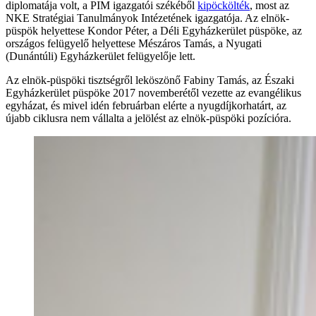
diplomatája volt, a PIM igazgatói székéből
kipöckölték
, most az
NKE Stratégiai Tanulmányok Intézetének igazgatója. Az elnök-
püspök helyettese Kondor Péter, a Déli Egyházkerület püspöke, az
országos felügyelő helyettese Mészáros Tamás, a Nyugati
(Dunántúli) Egyházkerület felügyelője lett.
Az elnök-püspöki tisztségről leköszönő Fabiny Tamás, az Északi
Egyházkerület püspöke 2017 novemberétől vezette az evangélikus
egyházat, és mivel idén februárban elérte a nyugdíjkorhatárt, az
újabb ciklusra nem vállalta a jelölést az elnök-püspöki pozícióra.