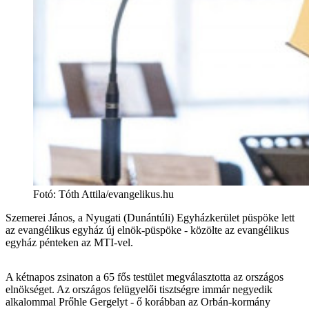
Fotó
:
Tóth Attila/evangelikus.hu
Szemerei János, a Nyugati (Dunántúli) Egyházkerület püspöke lett
az evangélikus egyház új elnök-püspöke - közölte az evangélikus
egyház pénteken az MTI-vel.
A kétnapos zsinaton a 65 fős testület megválasztotta az országos
elnökséget. Az országos felügyelői tisztségre immár negyedik
alkalommal Prőhle Gergelyt - ő korábban az Orbán-kormány