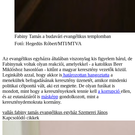
Fabiny Tamás a budavári evangélikus templomban
Fotó
:
Hegedüs Róbert/MTI/MTVA
Az evangélikus egyházra általában viszonylag kis figyelem hárul, de
Fabinynak voltak olyan reakciói, amelyekkel - a katolikus Beer
Miklóshoz hasonlóan - kitűnt a magyar keresztény vezetők közül.
Leginkább azzal, hogy akkor is
határozottan hangoztatta
a
menekültek befogadásának keresztény üzenetét, amikor mindenki
politikai célponttá vált, aki ezt megtette. De olyan furákat is
mondott, mint hogy a keresztényeknek tennie kell
a korrupció
ellen,
és az eutanáziáról is
másképp
gondolkozott, mint a
kereszténydemokrata kormány.
vallás
fabiny tamás
evangélikus egyház
Szemerei János
Kapcsolódó cikkek