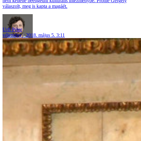
nem kellene beengedni kulturális intézménybe. Prőhle Gergely
válaszolt, meg is kapta a magáét.
Urfi Péter
vélemény
2018. május 5. 3:11