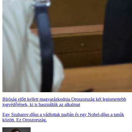
Bíróság előtt kellett magyarázkodnia Oroszország két legismertebb
jogvédőjének, ki is használták az alkalmat
Egy Szaharov-díjas a vádlottak padján és egy Nobel-díjas a tanúk
között. Ez Oroszország.