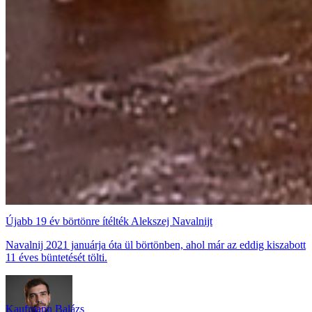
Újabb 19 év börtönre ítélték Alekszej Navalnijt
Navalnij 2021 januárja óta ül börtönben, ahol már az eddig kiszabott
11 éves büntetését tölti.
Kaufmann Balázs