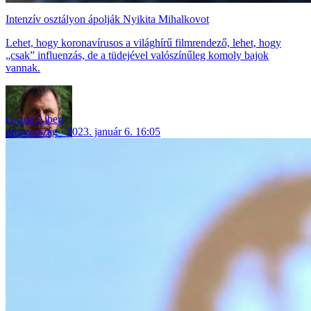
Intenzív osztályon ápolják Nyikita Mihalkovot
Lehet, hogy koronavírusos a világhírű filmrendező, lehet, hogy
„csak” influenzás, de a tüdejével valószínűleg komoly bajok
vannak.
Gazda Albert
oroszország
2023. január 6. 16:05