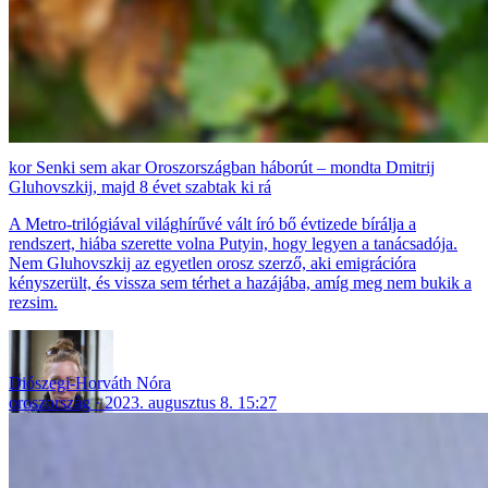
Senki sem akar Oroszországban háborút – mondta Dmitrij
Gluhovszkij, majd 8 évet szabtak ki rá
A Metro-trilógiával világhírűvé vált író bő évtizede bírálja a
rendszert, hiába szerette volna Putyin, hogy legyen a tanácsadója.
Nem Gluhovszkij az egyetlen orosz szerző, aki emigrációra
kényszerült, és vissza sem térhet a hazájába, amíg meg nem bukik a
rezsim.
Diószegi-Horváth Nóra
oroszország
2023. augusztus 8. 15:27