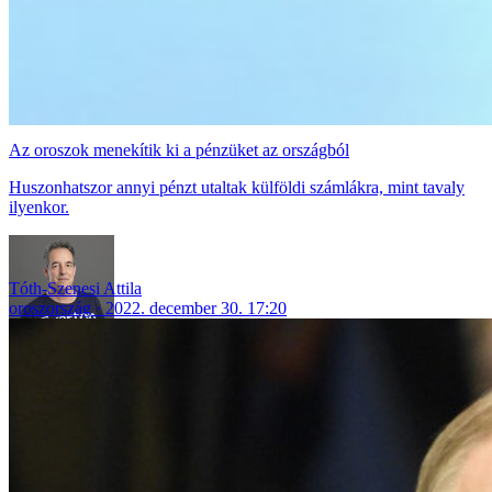
Az oroszok menekítik ki a pénzüket az országból
Huszonhatszor annyi pénzt utaltak külföldi számlákra, mint tavaly
ilyenkor.
Tóth-Szenesi Attila
oroszország
2022. december 30. 17:20