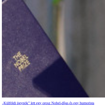
„Külföldi ügynök” lett egy orosz Nobel-díjas és egy humorista