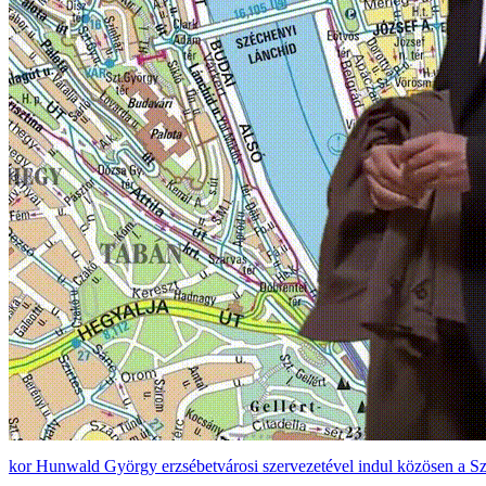
Hunwald György erzsébetvárosi szervezetével indul közösen a Szoli