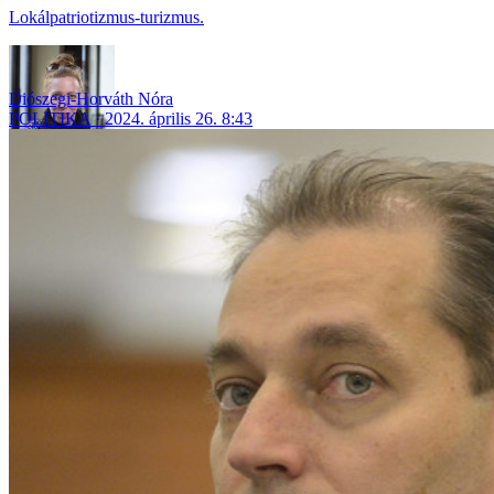
Lokálpatriotizmus-turizmus.
Diószegi-Horváth Nóra
POLITIKA
2024. április 26. 8:43