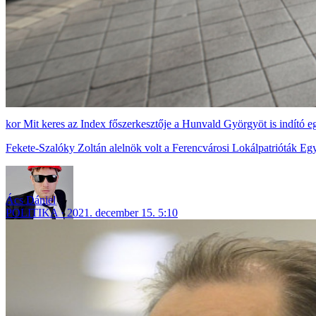
Mit keres az Index főszerkesztője a Hunvald Györgyöt is indító e
Fekete-Szalóky Zoltán alelnök volt a Ferencvárosi Lokálpatrióták Egyes
Ács Dániel
POLITIKA
2021. december 15. 5:10