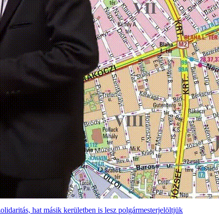
daritás, hat másik kerületben is lesz polgármesterjelöltjük