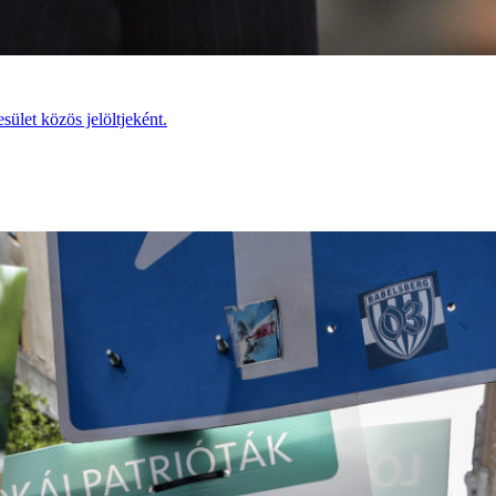
ület közös jelöltjeként.