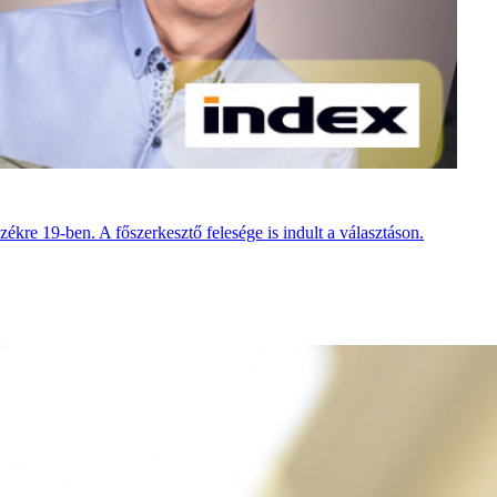
zékre 19-ben. A főszerkesztő felesége is indult a választáson.