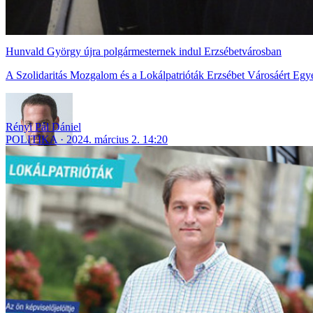
Hunvald György újra polgármesternek indul Erzsébetvárosban
A Szolidaritás Mozgalom és a Lokálpatrióták Erzsébet Városáért Egyes
Rényi Pál Dániel
POLITIKA
2024. március 2. 14:20