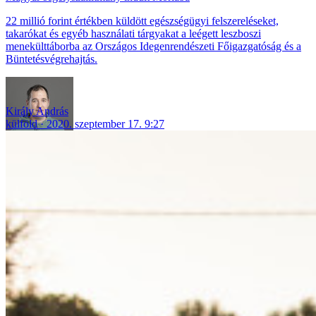
22 millió forint értékben küldött egészségügyi felszereléseket,
takarókat és egyéb használati tárgyakat a leégett leszboszi
menekülttáborba az Országos Idegenrendészeti Főigazgatóság és a
Büntetésvégrehajtás.
Király András
külföld
2020. szeptember 17. 9:27