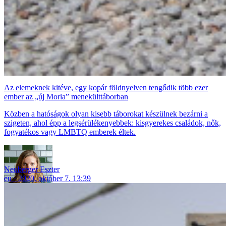
Az elemeknek kitéve, egy kopár földnyelven tengődik több ezer
ember az „új Moria” menekülttáborban
Közben a hatóságok olyan kisebb táborokat készülnek bezárni a
szigeten, ahol épp a legsérülékenyebbek: kisgyerekes családok, nők,
fogyatékos vagy LMBTQ emberek éltek.
Neuberger Eszter
eu
2020. október 7. 13:39