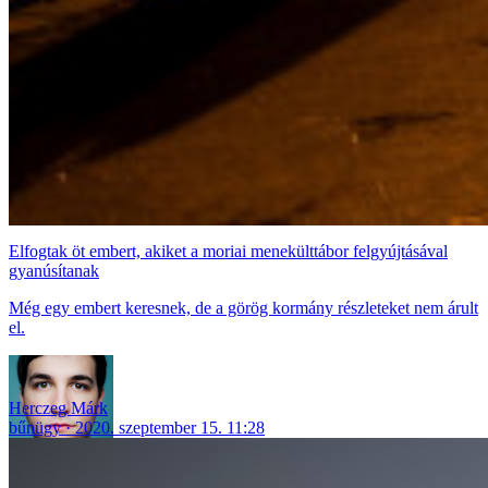
Elfogtak öt embert, akiket a moriai menekülttábor felgyújtásával
gyanúsítanak
Még egy embert keresnek, de a görög kormány részleteket nem árult
el.
Herczeg Márk
bűnügy
2020. szeptember 15. 11:28