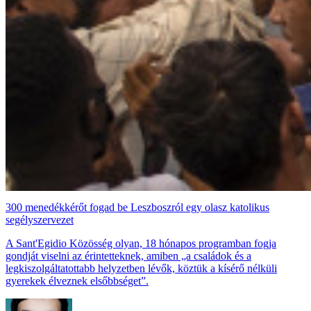
300 menedékkérőt fogad be Leszboszról egy olasz katolikus
segélyszervezet
A Sant'Egidio Közösség olyan, 18 hónapos programban fogja
gondját viselni az érintetteknek, amiben „a családok és a
legkiszolgáltatottabb helyzetben lévők, köztük a kísérő nélküli
gyerekek élveznek elsőbbséget”.