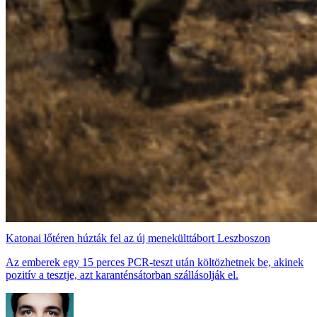
Katonai lőtéren húzták fel az új menekülttábort Leszboszon
Az emberek egy 15 perces PCR-teszt után költözhetnek be, akinek
pozitív a tesztje, azt karanténsátorban szállásolják el.