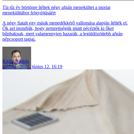
Tíz-tíz év börtönre ítéltek négy afgán menekültet a moriai
menekülttábor felgyújtásáért
A négy fiatalt egy másik menedékkérő vallomása alapján ítélték el.
Ők azt mondják, hogy nemzetiségük miatt pécézték ki őket
bűnbaknak, mert valamennyien hazarák, a legüldözöttebb afgán
népcsoport tagjai.
Király András
külföld
2021. június 12. 16:19