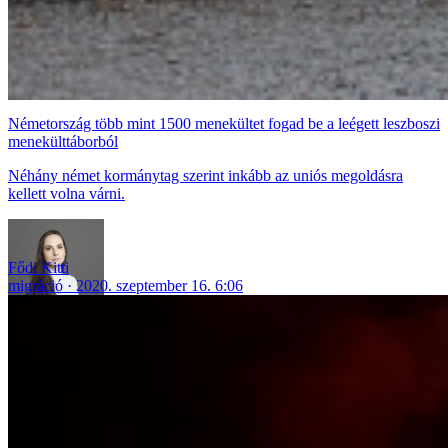
Németország több mint 1500 menekültet fogad be a leégett leszboszi
menekülttáborból
Néhány német kormánytag szerint inkább az uniós megoldásra
kellett volna várni.
Fődi Kitti
migráció
2020. szeptember 16. 6:06