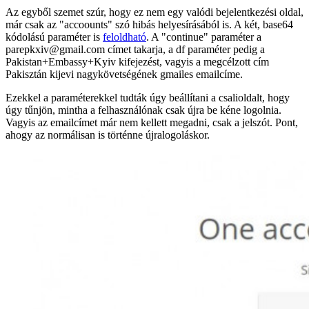
Az egyből szemet szúr, hogy ez nem egy valódi bejelentkezési oldal,
már csak az "accoounts" szó hibás helyesírásából is. A két, base64
kódolású paraméter is
feloldható
. A "continue" paraméter a
parepkxiv@gmail.com címet takarja, a df paraméter pedig a
Pakistan+Embassy+Kyiv kifejezést, vagyis a megcélzott cím
Pakisztán kijevi nagykövetségének gmailes emailcíme.
Ezekkel a paraméterekkel tudták úgy beállítani a csalioldalt, hogy
úgy tűnjön, mintha a felhasználónak csak újra be kéne logolnia.
Vagyis az emailcímet már nem kellett megadni, csak a jelszót. Pont,
ahogy az normálisan is történne újralogoláskor.