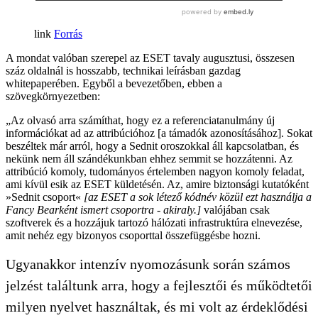
Forrás
A mondat valóban szerepel az ESET tavaly augusztusi, összesen
száz oldalnál is hosszabb, technikai leírásban gazdag
whitepaperében. Egyből a bevezetőben, ebben a
szövegkörnyezetben:
„Az olvasó arra számíthat, hogy ez a referenciatanulmány új
információkat ad az attribúcióhoz [a támadók azonosításához]. Sokat
beszéltek már arról, hogy a Sednit oroszokkal áll kapcsolatban, és
nekünk nem áll szándékunkban ehhez semmit se hozzátenni. Az
attribúció komoly, tudományos értelemben nagyon komoly feladat,
ami kívül esik az ESET küldetésén. Az, amire biztonsági kutatóként
»Sednit csoport«
[az ESET a sok létező kódnév közül ezt használja a
Fancy Bearként ismert csoportra - akiraly.]
valójában csak
szoftverek és a hozzájuk tartozó hálózati infrastruktúra elnevezése,
amit nehéz egy bizonyos csoporttal összefüggésbe hozni.
Ugyanakkor intenzív nyomozásunk során számos
jelzést találtunk arra, hogy a fejlesztői és működtetői
milyen nyelvet használtak, és mi volt az érdeklődési