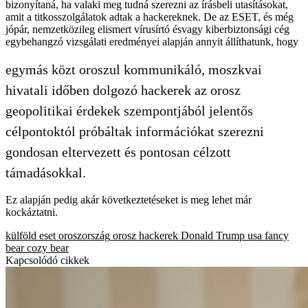
bizonyítaná, ha valaki meg tudná szerezni az írásbeli utasításokat,
amit a titkosszolgálatok adtak a hackereknek. De az ESET, és még
jópár, nemzetközileg elismert vírusírtó ésvagy kiberbiztonsági cég
egybehangzó vizsgálati eredményei alapján annyit állíthatunk, hogy
egymás közt oroszul kommunikáló, moszkvai
hivatali időben dolgozó hackerek az orosz
geopolitikai érdekek szempontjából jelentős
célpontoktól próbáltak információkat szerezni
gondosan eltervezett és pontosan célzott
támadásokkal.
Ez alapján pedig akár következtetéseket is meg lehet már
kockáztatni.
külföld
eset
oroszország
orosz hackerek
Donald Trump
usa
fancy
bear
cozy bear
Kapcsolódó cikkek