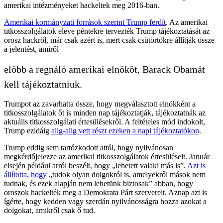
amerikai intézményeket hackeltek meg 2016-ban.
Amerikai kormányzati források szerint Trump ferdít
. Az amerikai
titkosszolgálatok eleve péntekre tervezték Trump tájékoztatását az
orosz hackről, már csak azért is, mert csak csütörtökre állítják össze
a jelentést, amiről
előbb a regnáló amerikai elnököt, Barack Obamát
kell tájékoztatniuk.
Trumpot az zavarhatta össze, hogy megválasztott elnökként a
titkosszolgálatok őt is minden nap tájékoztatják, tájékoztatnák az
aktuális titkosszolgálati értesülésekről. A feltételes mód indokolt,
Trump ezidáig
alig-alig vett részt ezeken a napi tájékoztatókon
.
Trump eddig sem tartózkodott attól, hogy nyilvánosan
megkérdőjelezze az amerikai titkosszolgálatok értesüléseit. Január
elsején például arról beszélt, hogy „lehetett valaki más is”.
Azt is
állította, hogy
„tudok olyan dolgokról is, amelyekről mások nem
tudnak, és ezek alapján nem lehetünk biztosak” abban, hogy
oroszok hackelték meg a Demokrata Párt szervereit. Aznap azt is
ígérte, hogy kedden vagy szerdán nyilvánosságra hozza azokat a
dolgokat, amikről csak ő tud.