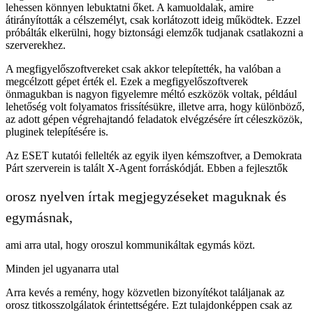
lehessen könnyen lebuktatni őket. A kamuoldalak, amire
átirányították a célszemélyt, csak korlátozott ideig működtek. Ezzel
próbálták elkerülni, hogy biztonsági elemzők tudjanak csatlakozni a
szerverekhez.
A megfigyelőszoftvereket csak akkor telepítették, ha valóban a
megcélzott gépet érték el. Ezek a megfigyelőszoftverek
önmagukban is nagyon figyelemre méltó eszközök voltak, például
lehetőség volt folyamatos frissítésükre, illetve arra, hogy különböző,
az adott gépen végrehajtandó feladatok elvégzésére írt céleszközök,
pluginek telepítésére is.
Az ESET kutatói fellelték az egyik ilyen kémszoftver, a Demokrata
Párt szerverein is talált X-Agent forráskódját. Ebben a fejlesztők
orosz nyelven írtak megjegyzéseket maguknak és
egymásnak,
ami arra utal, hogy oroszul kommunikáltak egymás közt.
Minden jel ugyanarra utal
Arra kevés a remény, hogy közvetlen bizonyítékot találjanak az
orosz titkosszolgálatok érintettségére. Ezt tulajdonképpen csak az