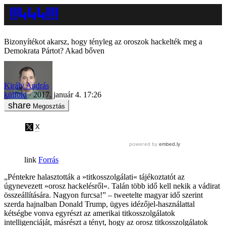
Bizonyítékot akarsz, hogy tényleg az oroszok hackelték meg a
Demokrata Pártot? Akad bőven
Király András
külföld
2017. január 4. 17:26
Megosztás
Forrás
„Péntekre halasztották a »titkosszolgálati« tájékoztatót az
úgynevezett »orosz hackelésről«. Talán több idő kell nekik a vádirat
összeállítására. Nagyon furcsa!” – tweetelte magyar idő szerint
szerda hajnalban Donald Trump, ügyes idézőjel-használattal
kétségbe vonva egyrészt az amerikai titkosszolgálatok
intelligenciáját, másrészt a tényt, hogy az orosz titkosszolgálatok