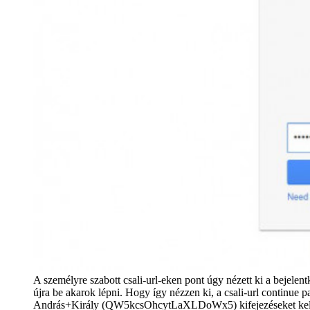
A személyre szabott csali-url-eken pont úgy nézett ki a bejelentk
újra be akarok lépni. Hogy így nézzen ki, a csali-url cont
András+Király (QW5kcsOhcytLaXLDoWx5) kifejezéseket kel