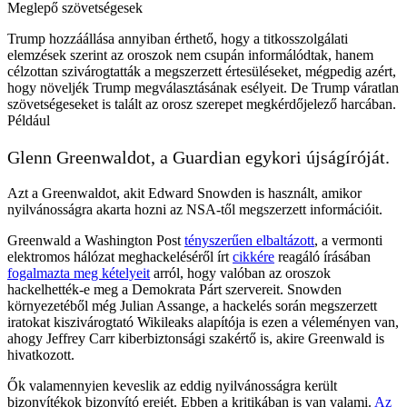
Meglepő szövetségesek
Trump hozzáállása annyiban érthető, hogy a titkosszolgálati
elemzések szerint az oroszok nem csupán informálódtak, hanem
célzottan szivárogtatták a megszerzett értesüléseket, mégpedig azért,
hogy növeljék Trump megválasztásának esélyeit. De Trump váratlan
szövetségeseket is talált az orosz szerepet megkérdőjelező harcában.
Például
Glenn Greenwaldot, a Guardian egykori újságíróját.
Azt a Greenwaldot, akit Edward Snowden is használt, amikor
nyilvánosságra akarta hozni az NSA-től megszerzett információit.
Greenwald a Washington Post
tényszerűen elbaltázott
, a vermonti
elektromos hálózat meghackeléséről írt
cikkére
reagáló írásában
fogalmazta meg kételyeit
arról, hogy valóban az oroszok
hackelhették-e meg a Demokrata Párt szervereit. Snowden
környezetéből még Julian Assange, a hackelés során megszerzett
iratokat kiszivárogtató Wikileaks alapítója is ezen a véleményen van,
ahogy Jeffrey Carr kiberbiztonsági szakértő is, akire Greenwald is
hivatkozott.
Ők valamennyien keveslik az eddig nyilvánosságra került
bizonyítékok bizonyító erejét. Ebben a kritikában is van valami.
Az