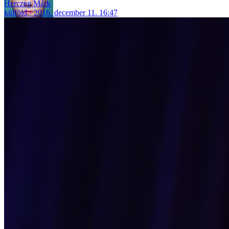
Herczeg Márk
külföld
2016. december 11. 16:47