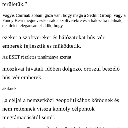
területük.”
Vagyis Carrnak abban igaza van, hogy maga a Sednit Group, vagy a
Fancy Bear megnevezés csak a szoftverekre és a hálózatra utalnak,
de afelett elegánsan elsiklik, hogy
ezeket a szoftvereket és hálózatokat hús-vér
emberek fejlesztik és működtetik.
Az ESET részletes tanulmánya szerint
moszkvai hivatali időben dolgozó, oroszul beszélő
hús-vér emberek,
akiknek
„a céljai a nemzetközi geopolitikához kötődnek és
nem rettennek vissza komoly célpontok
megtámadásától sem”.