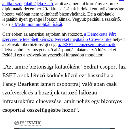
a titkosszolgálati tájékoztató
, amit az amerikai kormány az orosz
diplomaták december 29-i kiutasításának indokaként nyilvánosságra
hozott, valóban nem tekinthető bizonyítéknak. De a cáfolatok
legalább ilyen gyenge lábakon állnak. Vegyük például a szakértő,
Carr
a Mediumon publikált írását
.
Carr ebben az amerikai sajtóban hivatkozott,
a Demokrata Párt
szervereire telepített kémszoftvereket megtaláló Crowdstrike
helyett
a szlovák kiberbiztonsági cég,
az ESET elemzésére hivatkozik
,
illetve abból szemezget az ő álláspontját alátámasztó idézeteket.
Például ezt a szövegkörnyezetéből kiragadott mondatot:
„Az, amire biztonsági kutatóként "Sednit csoport [az
ESET a sok létező kódnév közül ezt használja a
Fancy Bearként ismert csoportra] valójában csak
szoftverek és a hozzájuk tartozó hálózati
infrastruktúra elnevezése, amit nehéz egy bizonyos
csoporttal összefüggésbe hozni”.