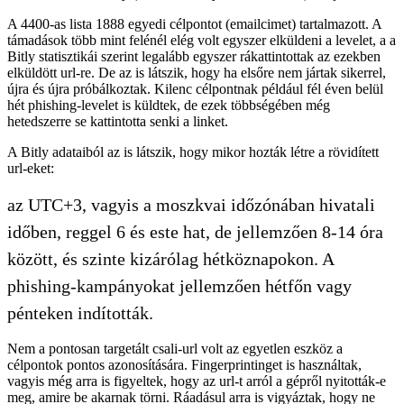
A 4400-as lista 1888 egyedi célpontot (emailcimet) tartalmazott. A
támadások több mint felénél elég volt egyszer elküldeni a levelet, a a
Bitly statisztikái szerint legalább egyszer rákattintottak az ezekben
elküldött url-re. De az is látszik, hogy ha elsőre nem jártak sikerrel,
újra és újra próbálkoztak. Kilenc célpontnak például fél éven belül
hét phishing-levelet is küldtek, de ezek többségében még
hetedszerre se kattintotta senki a linket.
A Bitly adataiból az is látszik, hogy mikor hozták létre a rövidített
url-eket:
az UTC+3, vagyis a moszkvai időzónában hivatali
időben, reggel 6 és este hat, de jellemzően 8-14 óra
között, és szinte kizárólag hétköznapokon. A
phishing-kampányokat jellemzően hétfőn vagy
pénteken indították.
Nem a pontosan targetált csali-url volt az egyetlen eszköz a
célpontok pontos azonosítására. Fingerprintinget is használtak,
vagyis még arra is figyeltek, hogy az url-t arról a gépről nyitották-e
meg, amire be akarnak törni. Ráadásul arra is vigyáztak, hogy ne