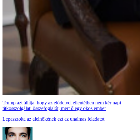
Trump azt állítja, hogy az elődeivel ellentétben nem kér napi
titkosszolgálati összefoglalót, mert ő egy okos ember
Lepasszolta az alelnökének ezt az unalmas feladatot.