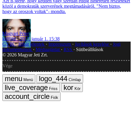
Azt is ígérte, hogy kedden vagy szerdán eddig ismeretlen részleteket
közöl a demokraták szerverének megtámadásáról. "Nem biztos,
hogy az oroszok voltak"- mondta.
Magyari Péter
külföld
2017. január 1. 15:38
GYIK
Hibát jelentek
Impresszum
Javítások kezelése
Jogi
dokumentumok
Médiaajánlat
RSS
Sütibeállítások
©
2026
Magyar Jeti Zrt.
Vége
Menü
Címlap
Friss
Kör
Fiók