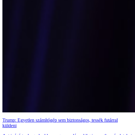
Trump: Egyetlen számítógép sem biztonságos, tessék futárral
küldeni