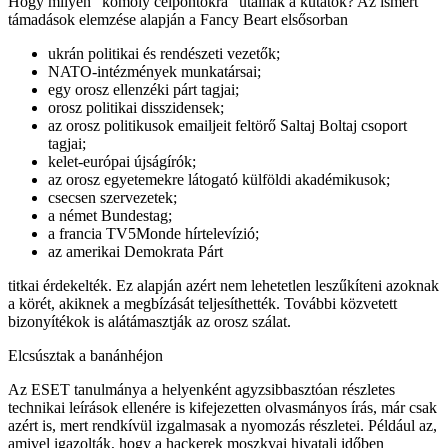
Hogy milyen "komoly célpontokra" utalnak a kutatók? Az ismert
támadások elemzése alapján a Fancy Beart elsősorban
ukrán politikai és rendészeti vezetők;
NATO-intézmények munkatársai;
egy orosz ellenzéki párt tagjai;
orosz politikai disszidensek;
az orosz politikusok emailjeit feltörő Saltaj Boltaj csoport
tagjai;
kelet-európai újságírók;
az orosz egyetemekre látogató külföldi akadémikusok;
csecsen szervezetek;
a német Bundestag;
a francia TV5Monde hírtelevízió;
az amerikai Demokrata Párt
titkai érdekelték. Ez alapján azért nem lehetetlen leszűkíteni azoknak
a körét, akiknek a megbízását teljesíthették. További közvetett
bizonyítékok is alátámasztják az orosz szálat.
Elcsúsztak a banánhéjon
Az ESET tanulmánya a helyenként agyzsibbasztóan részletes
technikai leírások ellenére is kifejezetten olvasmányos írás, már csak
azért is, mert rendkívül izgalmasak a nyomozás részletei. Például az,
amivel igazolták, hogy a hackerek moszkvai hivatali időben