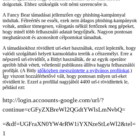
dolgoztak. Ehhez szükségük volt némi szerencsére is.
A Fancy Bear támadásai jellemzően egy phishing-kampánnyal
indultak. Félreértés ne essék, ezek nem átlagos phishing-kampányok
voltak, amikor tömegesen, válogatás nélkül fertőznek meg gépeket,
hogy minél több felhasználó adatait begyűjtsék. Nagyon pontosan
meghatározott és azonosított célpontokat támadtak.
A támadásokhoz rövidített url-eket használtak, ezzel leplezték, hogy
valódi szolgáltató helyett kamuoldalra terelik a célszemélyt. Erre a
népszerű url-rövidítőt, a Bitlyt használták, de az egyik operátor
apróbb hibát vétett, véletlenül publikusra állítva hagyta felhasználói
profilját. (A Bitly
időközben megszüntette a nyilvános profilokat
.)
Így viszont hozzáférhetővé vált, hogy pontosan milyen url-eket
rövidített le. Ezzel a profillal nagyjából 4400 url-t rövidítettek le,
például ezt:
http://login.accoounts-google.com/url/?
continue=cGFyZXBreWl2QGdtYWlsLmNvbQ=
=&df=UGFraXN0YW4rRW1iYXNzeStLeWl2&tel=
1