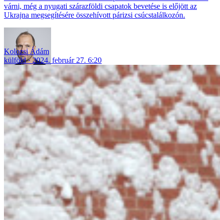
várni, még a nyugati szárazföldi csapatok bevetése is előjött az
Ukrajna megsegítésére összehívott párizsi csúcstalálkozón.
Kolozsi Ádám
külföld
2024. február 27. 6:20