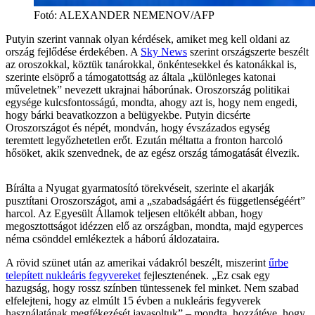
Fotó
:
ALEXANDER NEMENOV/AFP
Putyin szerint vannak olyan kérdések, amiket meg kell oldani az
ország fejlődése érdekében. A
Sky News
szerint országszerte beszélt
az oroszokkal, köztük tanárokkal, önkéntesekkel és katonákkal is,
szerinte elsöprő a támogatottság az általa „különleges katonai
műveletnek” nevezett ukrajnai háborúnak. Oroszország politikai
egysége kulcsfontosságú, mondta, ahogy azt is, hogy nem engedi,
hogy bárki beavatkozzon a belügyekbe. Putyin dicsérte
Oroszországot és népét, mondván, hogy évszázados egység
teremtett legyőzhetetlen erőt. Ezután méltatta a fronton harcoló
hősöket, akik szenvednek, de az egész ország támogatását élvezik.
Bírálta a Nyugat gyarmatosító törekvéseit, szerinte el akarják
pusztítani Oroszországot, ami a „szabadságáért és függetlenségéért”
harcol. Az Egyesült Államok teljesen eltökélt abban, hogy
megosztottságot idézzen elő az országban, mondta, majd egyperces
néma csönddel emlékeztek a háború áldozataira.
A rövid szünet után az amerikai vádakról beszélt, miszerint
űrbe
telepített nukleáris fegyvereket
fejlesztenének. „Ez csak egy
hazugság, hogy rossz színben tüntessenek fel minket. Nem szabad
elfelejteni, hogy az elmúlt 15 évben a nukleáris fegyverek
használatának megfékezését javasoltuk” – mondta, hozzátéve, hogy