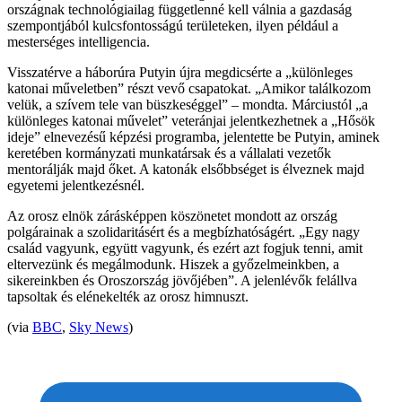
országnak technológiailag függetlenné kell válnia a gazdaság
szempontjából kulcsfontosságú területeken, ilyen például a
mesterséges intelligencia.
Visszatérve a háborúra Putyin újra megdicsérte a „különleges
katonai műveletben” részt vevő csapatokat. „Amikor találkozom
velük, a szívem tele van büszkeséggel” – mondta. Márciustól „a
különleges katonai művelet” veteránjai jelentkezhetnek a „Hősök
ideje” elnevezésű képzési programba, jelentette be Putyin, aminek
keretében kormányzati munkatársak és a vállalati vezetők
mentorálják majd őket. A katonák elsőbbséget is élveznek majd
egyetemi jelentkezésnél.
Az orosz elnök zárásképpen köszönetet mondott az ország
polgárainak a szolidaritásért és a megbízhatóságért. „Egy nagy
család vagyunk, együtt vagyunk, és ezért azt fogjuk tenni, amit
eltervezünk és megálmodunk. Hiszek a győzelmeinkben, a
sikereinkben és Oroszország jövőjében”. A jelenlévők felállva
tapsoltak és elénekelték az orosz himnuszt.
(via
BBC
,
Sky News
)