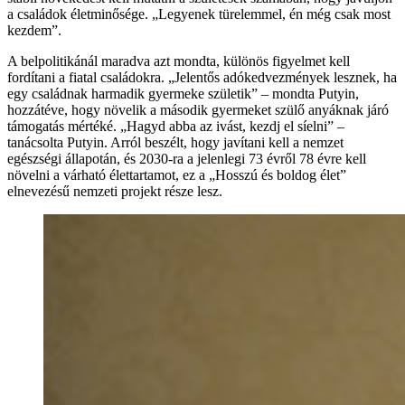
a családok életminősége. „Legyenek türelemmel, én még csak most
kezdem”.
A belpolitikánál maradva azt mondta, különös figyelmet kell
fordítani a fiatal családokra. „Jelentős adókedvezmények lesznek, ha
egy családnak harmadik gyermeke születik” – mondta Putyin,
hozzátéve, hogy növelik a második gyermeket szülő anyáknak járó
támogatás mértéké. „Hagyd abba az ivást, kezdj el síelni” –
tanácsolta Putyin. Arról beszélt, hogy javítani kell a nemzet
egészségi állapotán, és 2030-ra a jelenlegi 73 évről 78 évre kell
növelni a várható élettartamot, ez a „Hosszú és boldog élet”
elnevezésű nemzeti projekt része lesz.