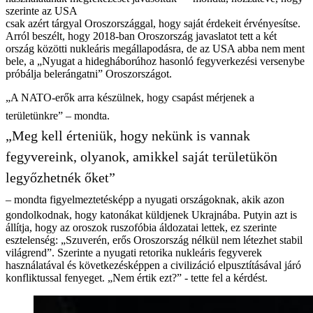
szerinte az USA
csak azért tárgyal Oroszországgal, hogy saját érdekeit érvényesítse.
Arról beszélt, hogy 2018-ban Oroszország javaslatot tett a két
ország közötti nukleáris megállapodásra, de az USA abba nem ment
bele, a „Nyugat a hidegháborúhoz hasonló fegyverkezési versenybe
próbálja belerángatni” Oroszországot.
„A NATO-erők arra készülnek, hogy csapást mérjenek a
területünkre” – mondta.
„Meg kell érteniük, hogy nekünk is vannak
fegyvereink, olyanok, amikkel saját területükön
legyőzhetnék őket”
– mondta figyelmeztetésképp a nyugati országoknak, akik azon
gondolkodnak, hogy katonákat küldjenek Ukrajnába. Putyin azt is
állítja, hogy az oroszok ruszofóbia áldozatai lettek, ez szerinte
esztelenség: „Szuverén, erős Oroszország nélkül nem létezhet stabil
világrend”. Szerinte a nyugati retorika nukleáris fegyverek
használatával és következésképpen a civilizáció elpusztításával járó
konfliktussal fenyeget. „Nem értik ezt?” - tette fel a kérdést.