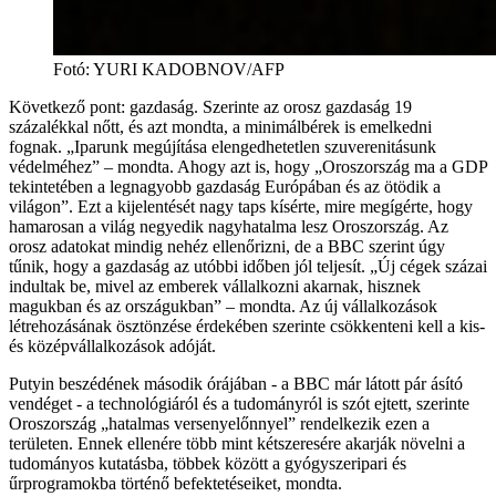
Fotó
:
YURI KADOBNOV/AFP
Következő pont: gazdaság. Szerinte az orosz gazdaság 19
százalékkal nőtt, és azt mondta, a minimálbérek is emelkedni
fognak. „Iparunk megújítása elengedhetetlen szuverenitásunk
védelméhez” – mondta. Ahogy azt is, hogy „Oroszország ma a GDP
tekintetében a legnagyobb gazdaság Európában és az ötödik a
világon”. Ezt a kijelentését nagy taps kísérte, mire megígérte, hogy
hamarosan a világ negyedik nagyhatalma lesz Oroszország. Az
orosz adatokat mindig nehéz ellenőrizni, de a BBC szerint úgy
tűnik, hogy a gazdaság az utóbbi időben jól teljesít. „Új cégek százai
indultak be, mivel az emberek vállalkozni akarnak, hisznek
magukban és az országukban” – mondta. Az új vállalkozások
létrehozásának ösztönzése érdekében szerinte csökkenteni kell a kis-
és középvállalkozások adóját.
Putyin beszédének második órájában - a BBC már látott pár ásító
vendéget - a technológiáról és a tudományról is szót ejtett, szerinte
Oroszország „hatalmas versenyelőnnyel” rendelkezik ezen a
területen. Ennek ellenére több mint kétszeresére akarják növelni a
tudományos kutatásba, többek között a gyógyszeripari és
űrprogramokba történő befektetéseiket, mondta.