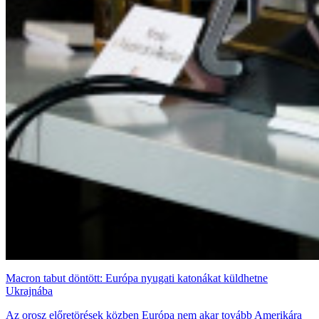
Macron tabut döntött: Európa nyugati katonákat küldhetne
Ukrajnába
Az orosz előretörések közben Európa nem akar tovább Amerikára