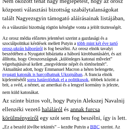
Nem okozott tehát nagy meglepetést, hogy az orosz
központi választási bizottság szabálytalanságokat
talált Nagyezsgyin támogató aláírásainak listájában,
és a választási bizottság rögtön kétségbe vonta a jelölt tisztességét.
Az orosz média előzetes jelentései szerint a gazdasági és a
szociálpolitikai kérdések mellett Putyin a
több mint két éve tartó
orosz-ukrán háborúról
is fog beszélni. Az orosz elnök tavalyi
beszédében a Nyugatot hibáztatta a háború kirobbantásáért, és azt
állította, hogy Oroszországnak „különleges katonai művelet”
végrehajtásával kellett „megvédenie népét és történelmét”.
Aktualitást adott, hogy Emmanuel Macron a héten belengette,
nyugati katonák is harcolhatnak Ukrajnában
. A francia elnök
kijelentésétől
sorra határolódtak el a politikusok
, többek között a
brit, a svéd, a német, az amerikai és a lengyel kormány is jelezte,
nem küld katonákat.
Az szinte biztos volt, hogy Putyin Alekszej Navalnij
ellenzéki vezető
haláláról
és
annak furcsa
körülményeiről
egy szót sem fog beszélni, így is lett.
„Ez a beszéd jövőbe tekintés” – kezdte Putyin a
BBC
szerint. Az