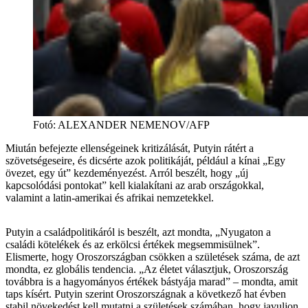
Fotó
:
ALEXANDER NEMENOV/AFP
Miután befejezte ellenségeinek kritizálását, Putyin rátért a
szövetségeseire, és dicsérte azok politikáját, például a kínai „Egy
övezet, egy út” kezdeményezést. Arról beszélt, hogy „új
kapcsolódási pontokat” kell kialakítani az arab országokkal,
valamint a latin-amerikai és afrikai nemzetekkel.
Putyin a családpolitikáról is beszélt, azt mondta, „Nyugaton a
családi kötelékek és az erkölcsi értékek megsemmisülnek”.
Elismerte, hogy Oroszországban csökken a születések száma, de azt
mondta, ez globális tendencia. „Az életet választjuk, Oroszország
továbbra is a hagyományos értékek bástyája marad” – mondta, amit
taps kísért. Putyin szerint Oroszországnak a következő hat évben
stabil növekedést kell mutatni a születések számában, hogy javuljon