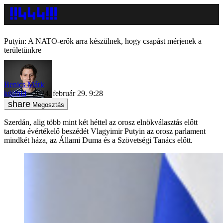
Putyin: A NATO-erők arra készülnek, hogy csapást mérjenek a
területünkre
Benics Márk
külföld
2024. február 29. 9:28
Megosztás
Szerdán, alig több mint két héttel az orosz elnökválasztás előtt
tartotta évértékelő beszédét Vlagyimir Putyin az orosz parlament
mindkét háza, az Állami Duma és a Szövetségi Tanács előtt.