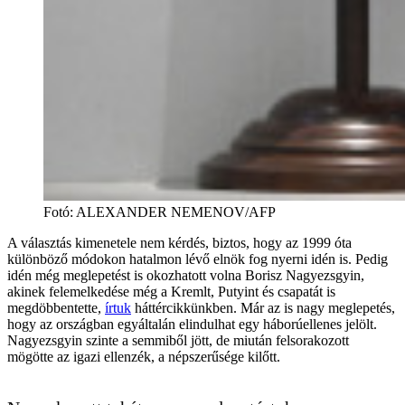
Fotó
:
ALEXANDER NEMENOV/AFP
A választás kimenetele nem kérdés, biztos, hogy az 1999 óta
különböző módokon hatalmon lévő elnök fog nyerni idén is. Pedig
idén még meglepetést is okozhatott volna Borisz Nagyezsgyin,
akinek felemelkedése még a Kremlt, Putyint és csapatát is
megdöbbentette,
írtuk
háttércikkünkben. Már az is nagy meglepetés,
hogy az országban egyáltalán elindulhat egy háborúellenes jelölt.
Nagyezsgyin szinte a semmiből jött, de miután felsorakozott
mögötte az igazi ellenzék, a népszerűsége kilőtt.