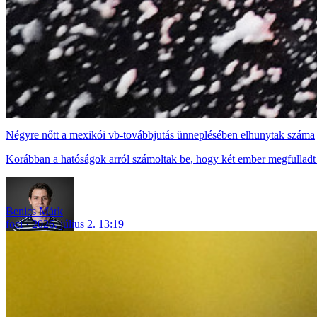
Négyre nőtt a mexikói vb-továbbjutás ünneplésében elhunytak száma
Korábban a hatóságok arról számoltak be, hogy két ember megfulladt
Benics Márk
foci
2026. július 2. 13:19