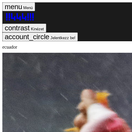
Menü
Kinézet
Jelentkezz be!
ecuador