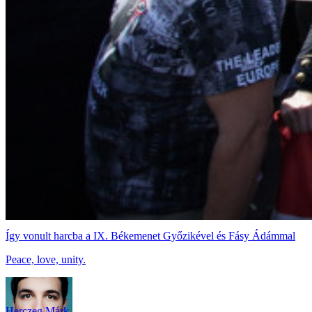
Így vonult harcba a IX. Békemenet Győzikével és Fásy Ádámmal
Peace, love, unity.
Herczeg Márk