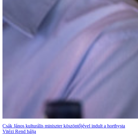
Csák János kulturális miniszter köszöntőjével indult a horthysta
Vitézi Rend bálja