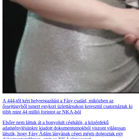
A 444-től kért helyreigazítást a Fásy család, miközben az
őssejtügyből ismert egykori üzlettársukon keresztül csatornáztak ki
több mint 44 millió forintot az NKA-ból
Elsőre nem láttuk át a bonyolult céghálót, a közérdekű
adatigénylésünkre kiadott dokumentumokból viszont világosan
látszik, hogy Fásy Ádám lányának cégei mégis dolgoztak egy