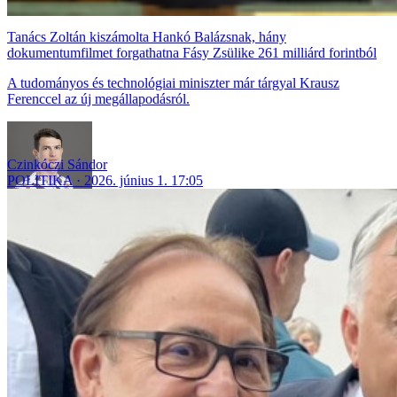
Tanács Zoltán kiszámolta Hankó Balázsnak, hány
dokumentumfilmet forgathatna Fásy Zsülike 261 milliárd forintból
A tudományos és technológiai miniszter már tárgyal Krausz
Ferenccel az új megállapodásról.
Czinkóczi Sándor
POLITIKA
2026. június 1. 17:05