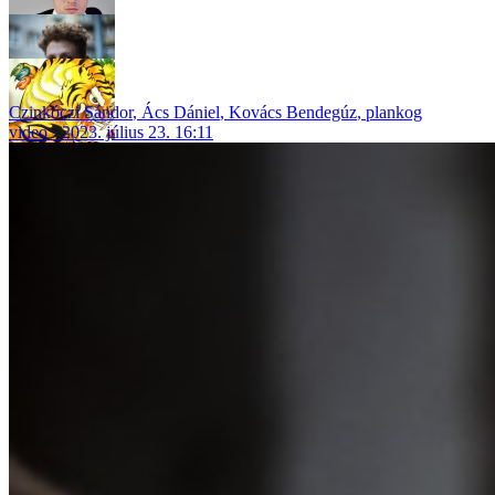
Czinkóczi Sándor
,
Ács Dániel
,
Kovács Bendegúz
,
plankog
video
2023. július 23. 16:11