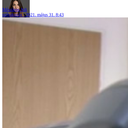
Mészáros Juli
szórakozás
2021. május 31. 8:43