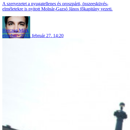
A szervezetet a nyugatellenes és oroszpárti, összeesküvés-
elméletekre is nyitott Molnár-Gazsó János főkapitány vezeti.
Herczeg Márk
elmebaj
2023. február 27. 14:20