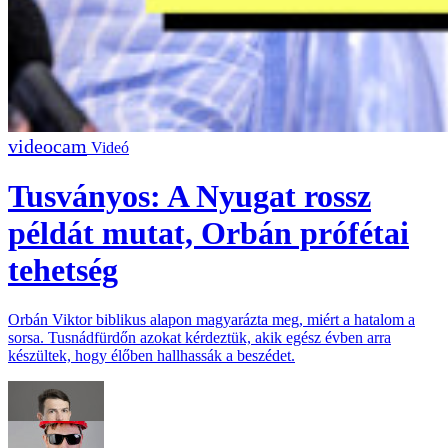
Videó
Tusványos: A Nyugat rossz
példát mutat, Orbán prófétai
tehetség
Orbán Viktor biblikus alapon magyarázta meg, miért a hatalom a
sorsa. Tusnádfürdőn azokat kérdeztük, akik egész évben arra
készültek, hogy élőben hallhassák a beszédet.