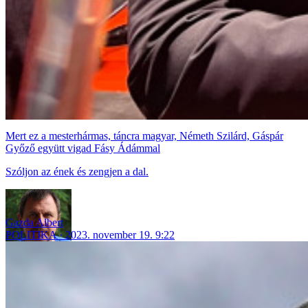
Mert ez a mesterhármas, táncra magyar, Németh Szilárd, Gáspár
Győző együtt vigad Fásy Ádámmal
Szóljon az ének és zengjen a dal.
Gazda Albert
POLITIKA
2023. november 19. 9:22