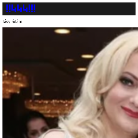
fásy ádám