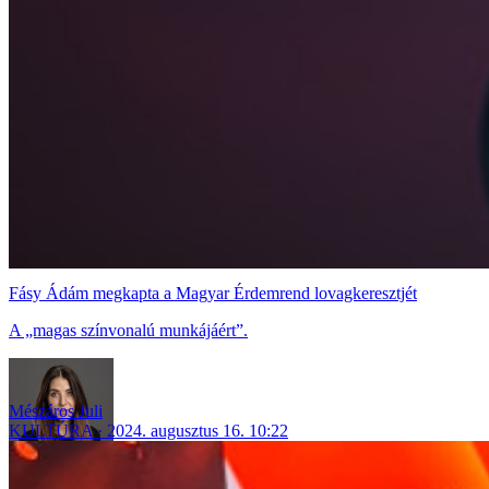
Fásy Ádám megkapta a Magyar Érdemrend lovagkeresztjét
A „magas színvonalú munkájáért”.
Mészáros Juli
KULTÚRA
2024. augusztus 16. 10:22