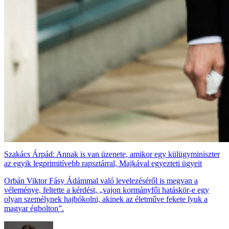
Szakács Árpád: Annak is van üzenete, amikor egy külügyminiszter
az egyik legprimitívebb rapsztárral, Majkával egyezteti ügyeit
Orbán Viktor Fásy Ádámmal való levelezéséről is megvan a
véleménye, feltette a kérdést, „vajon kormányfői hatáskör-e egy
olyan személynek hajbókolni, akinek az életműve fekete lyuk a
magyar égbolton”.