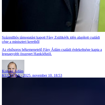
Százmilliós támogatást kapott Fásy Zsülikéék idén alapított családi
cége a miniszteri keretből
Az elsősoros békemenetelő Fásy Ádám családi érdekeltsége kapta a
legnagyobb összeget Hankóéktól.
Kolozsi Ádám
KULTÚRA
2025. november 10. 18:53