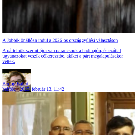
A Jobbik önállóan indul a 2026-os országgyűlési választáson
A pártelnök szerint újra van parancsnok a hadihajón, és ezúttal
ugyanazokat veszik célkeresztbe, akiket a párt megalapulásakor
vettek.
Bódog Bálint
belföld
2025. február 13. 11:42