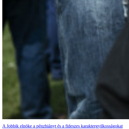
A Jobbik elnöke a pénzhiányt és a fideszes karaktergyilkosságokat