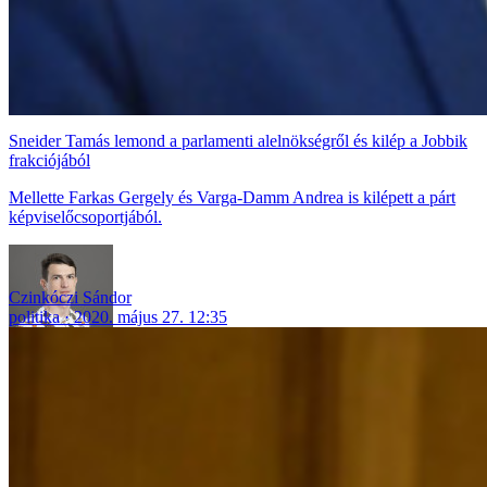
Sneider Tamás lemond a parlamenti alelnökségről és kilép a Jobbik
frakciójából
Mellette Farkas Gergely és Varga-Damm Andrea is kilépett a párt
képviselőcsoportjából.
Czinkóczi Sándor
politika
2020. május 27. 12:35