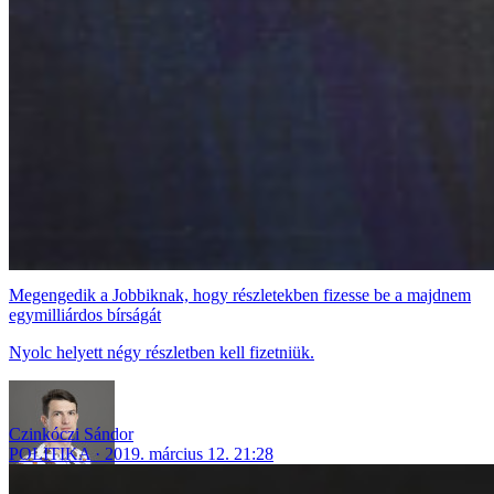
Megengedik a Jobbiknak, hogy részletekben fizesse be a majdnem
egymilliárdos bírságát
Nyolc helyett négy részletben kell fizetniük.
Czinkóczi Sándor
POLITIKA
2019. március 12. 21:28