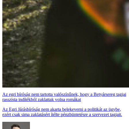
Az egri bíróság nem tartotta valószínűnek, hogy a Betyársereg tagjai
rasszista indítékból zaklattak volna romákat
Az Egri Járásbíróság nem akarta belekeverni a politikát az ügybe,
ezért csak sima zaklatásért ítélte pénzbüntetésre a szervezet tagjait.