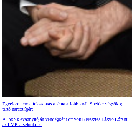
Egyelőre nem a feloszlatás a téma a Jobbiknál, Sneider végsőkig
tartó harcot ígért
A Jobbik évadnyitóján vendégként ott volt Keresztes László Lóránt,
az LMP társelnöke is.