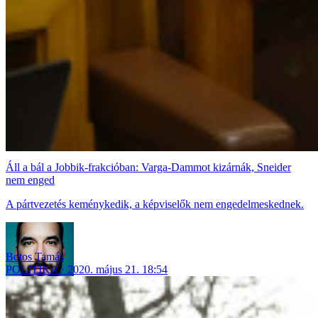
Áll a bál a Jobbik-frakcióban: Varga-Dammot kizárnák, Sneider
nem enged
A pártvezetés keménykedik, a képviselők nem engedelmeskednek.
Botos Tamás
POLITIKA
2020. május 21. 18:54