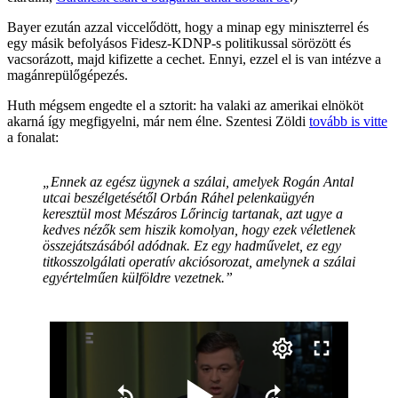
Bayer ezután azzal viccelődött, hogy a minap egy miniszterrel és
egy másik befolyásos Fidesz-KDNP-s politikussal sörözött és
vacsorázott, majd kifizette a cechet. Ennyi, ezzel el is van intézve a
magánrepülőgépezés.
Huth mégsem engedte el a sztorit: ha valaki az amerikai elnököt
akarná így megfigyelni, már nem élne. Szentesi Zöldi
tovább is vitte
a fonalat:
„Ennek az egész ügynek a szálai, amelyek Rogán Antal
utcai beszélgetésétől Orbán Ráhel pelenkaügyén
keresztül most Mészáros Lőrincig tartanak, azt ugye a
kedves nézők sem hiszik komolyan, hogy ezek véletlenek
összejátszásából adódnak. Ez egy hadművelet, ez egy
titkosszolgálati operatív akciósorozat, amelynek a szálai
egyértelműen külföldre vezetnek.”