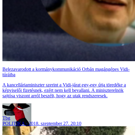
Belezavarodott a kormánykommunikáció Orbán magángépes Vidi-
túráiba
A kancelláriaminiszter szerint a Vidi-járat egy-egy útja töredéke a
képviselői fizetésnek, ezért nem kell bevallani. A miniszterelnök
sajtósa viszont arról beszélt, hogy az utak rendszeresek.
Tbg
POLITIKA
2018. szeptember 27. 20:10