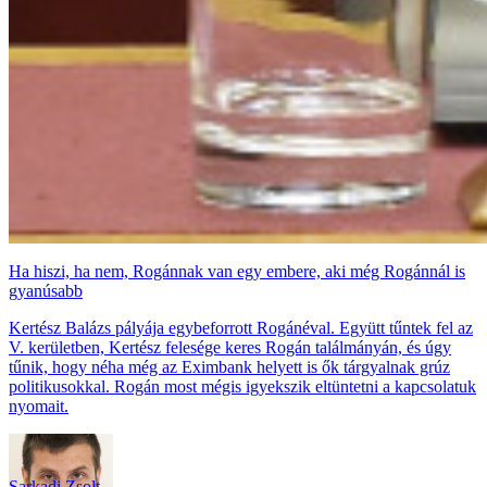
Ha hiszi, ha nem, Rogánnak van egy embere, aki még Rogánnál is
gyanúsabb
Kertész Balázs pályája egybeforrott Rogánéval. Együtt tűntek fel az
V. kerületben, Kertész felesége keres Rogán találmányán, és úgy
tűnik, hogy néha még az Eximbank helyett is ők tárgyalnak grúz
politikusokkal. Rogán most mégis igyekszik eltüntetni a kapcsolatuk
nyomait.
Sarkadi Zsolt