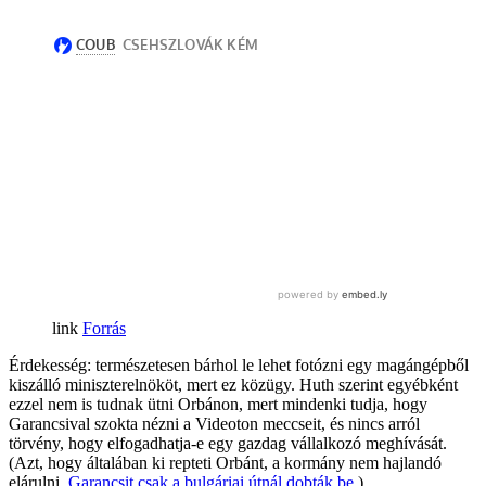
Forrás
Érdekesség: természetesen bárhol le lehet fotózni egy magángépből
kiszálló miniszterelnököt, mert ez közügy. Huth szerint egyébként
ezzel nem is tudnak ütni Orbánon, mert mindenki tudja, hogy
Garancsival szokta nézni a Videoton meccseit, és nincs arról
törvény, hogy elfogadhatja-e egy gazdag vállalkozó meghívását.
(Azt, hogy általában ki repteti Orbánt, a kormány nem hajlandó
elárulni,
Garancsit csak a bulgáriai útnál dobták be
.)