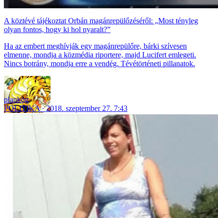
A köztévé tájékoztat Orbán magánrepülőzéséről: „Most tényleg
olyan fontos, hogy ki hol nyaralt?”
Ha az embert meghívják egy magánrepülőre, bárki szívesen
elmenne, mondja a közmédia riportere, majd Lucifert emlegeti.
Nincs botrány, mondja erre a vendég. Tévétörténeti pillanatok.
plankog
POLITIKA
2018. szeptember 27. 7:43