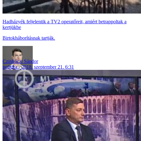
Hadházyék feljelentik a TV2 operatőreit, amiért betrappoltak a
kertjükbe
Birtokháborításnak tartják.
Czinkóczi Sándor
politika
2018. szeptember 21. 6:31