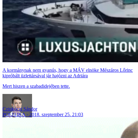
A kormánynak nem gyanús, hogy a MÁV elnöke Mészáros Lőrinc
kipróbált üzlettársával jár hajózni az Adriára
Mert hiszen a szabadidejében tette.
Czinkóczi Sándor
POLITIKA
2018. szeptember 25. 21:03