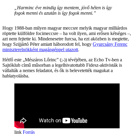
„Harminc éve mindig így mentem, jövő héten is így
fogok menni és azután is így fogok menni.”
Hogy 1988-ban milyen magyar meccsre melyik magyar milliárdos
röptette külföldre focimeccsre – ha volt ilyen, ami erősen kétséges –,
azt nem fejtette ki. Mindenesetre furcsa, ha ezt aközben is megtette,
hogy Szijjártó Péter amiatt háborodott fel, hogy
Gyurcsány Ferenc
miniszterelnökként magángéppel utazott
.
Hétfő este „Mészáros Lőrinc” (;-)) tévéjében, az Echo Tv-ben a
Sajtóklub című műsorban a legelhivatottabb Fidesz-aktivisták is
vállalták a nemes feladatot, és ők is belevetették magukat a
hablatyolásba.
Forrás