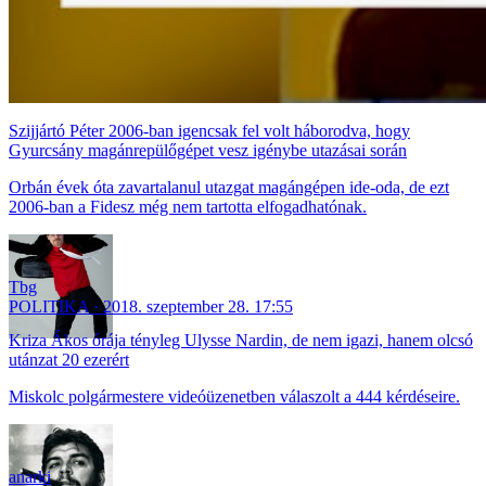
Szijjártó Péter 2006-ban igencsak fel volt háborodva, hogy
Gyurcsány magánrepülőgépet vesz igénybe utazásai során
Orbán évek óta zavartalanul utazgat magángépen ide-oda, de ezt
2006-ban a Fidesz még nem tartotta elfogadhatónak.
Tbg
POLITIKA
2018. szeptember 28. 17:55
Kriza Ákos órája tényleg Ulysse Nardin, de nem igazi, hanem olcsó
utánzat 20 ezerért
Miskolc polgármestere videóüzenetben válaszolt a 444 kérdéseire.
anarki