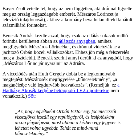
Bayer Zsolt vetette fel, hogy az nem független, aki drónnal figyelte
meg az ország leggazdagabb emberét, Mészáros Lőrincet (a
televízió tulajdonosát), akihez a kormány bevallottan direkt lapátolt
százmilliárd forintokat.
Bencsik András kezdte azzal, hogy csak az ellátás sok-sok millió
forintba kerülhetett abban az
átlátszós anyagban
, amihez
megfigyelték Mészáros Lőrincéket, és drónnal videózták le a
jachtozó Orbán-közeli vállalkozókat. Ehhez jön még a felszerelés
meg a tiszteletdíj. Bencsik szerint annyi derült ki az anyagból, hogy
„Mészáros Lőrinc jár nyaralni” az Adriára.
A viccelődés után Huth Gergely dobta be a legkomolyabb
megfejtést: Mészárosék megfigyelése „bűncselekmény”, „a
magánéletbe való legdurvább beavatkozás”. (Reméljük, ez
a
Hadházy Ákosék kertjébe betrappoló TV2-riporterekre
nem
vonatkozik.)
Sőt
:
„Az, hogy egyébként Orbán Viktor egy focimeccsről
visszajövet leszáll egy repülőgépről, és lesifotósként
arcon fényképezik, most abban a kézben egy fegyver is
lehetett volna ugyebár. Tehát ez mind-mind
bűncselekmény.”