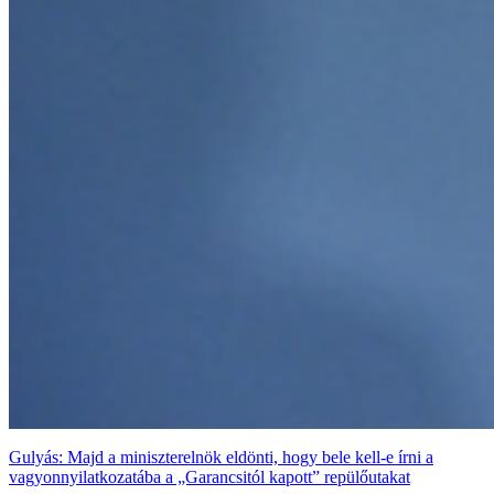
Gulyás: Majd a miniszterelnök eldönti, hogy bele kell-e írni a
vagyonnyilatkozatába a „Garancsitól kapott” repülőutakat