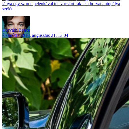
lánya egy szaros pelenkával teli zacskót rak le a horvát autópálya
szélén.
Horváth Bence
életmód
2018. augusztus 21. 13:04