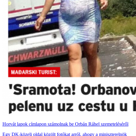
Horvát lapok címlapon számolnak be Orbán Ráhel szemeteléséről
Egy DK-közeli oldal közölt fotókat arról, ahogy a miniszterelnök