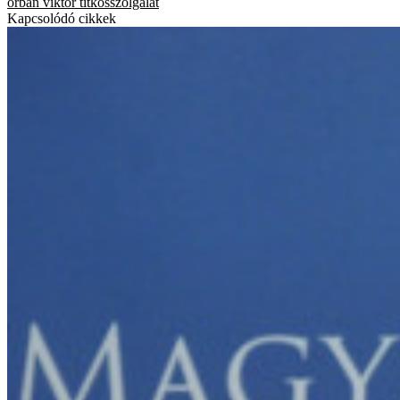
orbán viktor
titkosszolgálat
Kapcsolódó cikkek