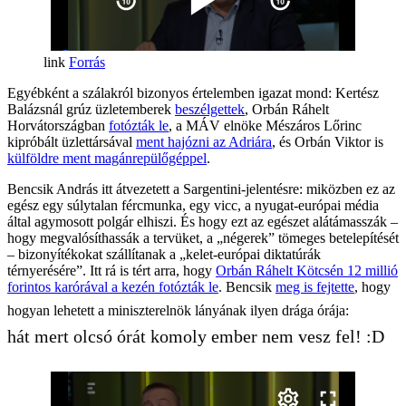
Forrás
Egyébként a szálakról bizonyos értelemben igazat mond: Kertész
Balázsnál grúz üzletemberek
beszélgettek
, Orbán Ráhelt
Horvátországban
fotózták le
, a MÁV elnöke Mészáros Lőrinc
kipróbált üzlettársával
ment hajózni az Adriára
, és Orbán Viktor is
külföldre ment magánrepülőgéppel
.
Bencsik András itt átvezetett a Sargentini-jelentésre: miközben ez az
egész egy súlytalan fércmunka, egy vicc, a nyugat-európai média
által agymosott polgár elhiszi. És hogy ezt az egészet alátámasszák –
hogy megvalósíthassák a tervüket, a „négerek” tömeges betelepítését
– bizonyítékokat szállítanak a „kelet-európai diktatúrák
térnyerésére”. Itt rá is tért arra, hogy
Orbán Ráhelt Kötcsén 12 millió
forintos karórával a kezén fotózták le
. Bencsik
meg is fejtette
, hogy
hogyan lehetett a miniszterelnök lányának ilyen drága órája:
hát mert olcsó órát komoly ember nem vesz fel! :D