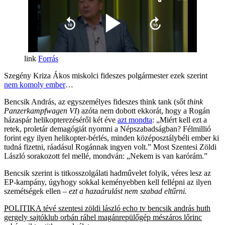
Forrás
Szegény Kriza Ákos miskolci fideszes polgármester ezek szerint
nem komoly ember
…
Bencsik András, az egyszemélyes fideszes think tank (sőt
think
Panzerkampfwagen VI
) azóta nem dobott ekkorát, hogy a Rogán
házaspár helikopterezéséről két éve
azt mondta
: „Miért kell ezt a
retek, proletár demagógiát nyomni a Népszabadságban? Félmillió
forint egy ilyen helikopter-bérlés, minden középosztálybéli ember ki
tudná fizetni, ráadásul Rogánnak ingyen volt.” Most Szentesi Zöldi
László sorakozott fel mellé, mondván: „Nekem is van karórám.”
Bencsik szerint is titkosszolgálati hadművelet folyik, véres lesz az
EP-kampány, úgyhogy sokkal keményebben kell fellépni az ilyen
szemétségek ellen –
ezt a hazaárulást nem szabad eltűrni.
POLITIKA
tévé
szentesi zöldi lászló
echo tv
bencsik andrás
huth
gergely
sajtóklub
orbán ráhel
magánrepülőgép
mészáros lőrinc