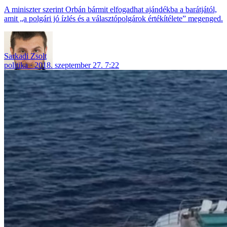
A miniszter szerint Orbán bármit elfogadhat ajándékba a barátjától,
amit „a polgári jó ízlés és a választópolgárok értékítélete” megenged.
Sarkadi Zsolt
politika
2018. szeptember 27. 7:22