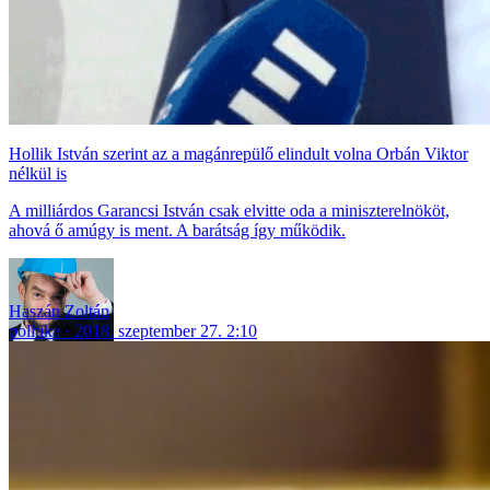
Hollik István szerint az a magánrepülő elindult volna Orbán Viktor
nélkül is
A milliárdos Garancsi István csak elvitte oda a miniszterelnököt,
ahová ő amúgy is ment. A barátság így működik.
Haszán Zoltán
politika
2018. szeptember 27. 2:10