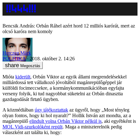
Bencsik András: Orbán Ráhel azért hord 12 milliós karórát, mert az
olcsó karóra nem komoly
Herczeg Márk
POLITIKA
2018. október 2. 14:26
Megosztás
Mióta
kiderült
, Orbán Viktor az egyik állami megrendelésekkel
milliárdossá tett vállalkozó jóvoltából magánrepülőgéppel jár
külföldi focimeccsekre, a kormánykommunikációban egyfajta
verseny folyik, ki tud nagyobbat süketelni az Orbán dinasztia
gazdagodását firtató ügyben.
A közmédiában
úgy tájékoztattak
az ügyről, hogy „Most tényleg
olyan fontos, hogy ki hol nyaralt?” Hollik István azt mondta, az a
magánrepülő
elindult volna Orbán Viktor nélkül is
, aki egyébként is
MOL Vidi-szurkolóként repült
. Maga a miniszterelnök pedig
válaszként azt találta ki, hogy: