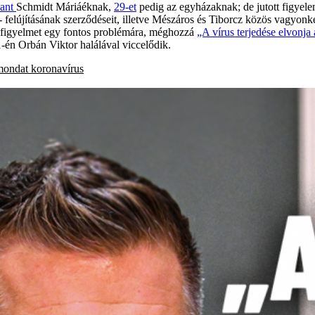
lant
Schmidt Máriáéknak,
29-et
pedig az egyházaknak; de jutott figyele
 - felújításának szerződéseit, illetve Mészáros és Tiborcz közös vagyonk
 a figyelmet egy fontos problémára, méghozzá
„A vírus terjedése elvonja
 1-én Orbán Viktor halálával viccelődik.
mondat
koronavírus