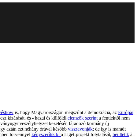
évéshow
is, hogy Magyarországon megszűnt a demokrácia, az
Európai
esz kizárását, és - hazai és külföldi
elemzők szerint
a fentiektől nem
árványügyi veszélyhelyzet kezelésén fáradozó kormány új
ogy aztán ezt néhány órával később
visszavonják
; de így is maradt
ben törvénnyel
kényszerítik ki
a Liget-projekt folytatását,
beültetik
a