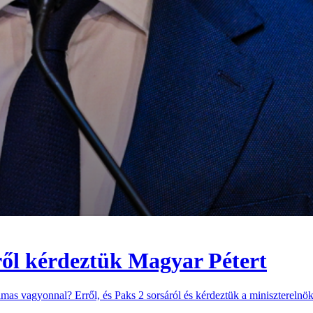
ől kérdeztük Magyar Pétert
mas vagyonnal? Erről, és Paks 2 sorsáról és kérdeztük a miniszterelnök