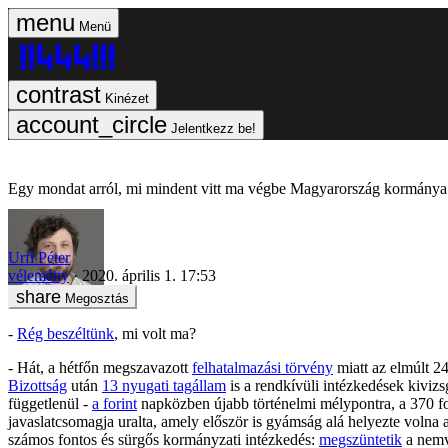
Menü
Kinézet
Jelentkezz be!
Egy mondat arról, mi mindent vitt ma végbe Magyarország kormánya
Urfi Péter
vélemény
2020. április 1. 17:53
Megosztás
-
Rég beszéltünk
, mi volt ma?
- Hát, a hétfőn megszavazott
felhatalmazási törvény
miatt az elmúlt 24
Bizottság
után
13 nyugati tagállam
is a rendkívüli intézkedések kiviz
függetlenül -
a forint
napközben újabb történelmi mélypontra, a 370 fo
javaslatcsomagja uralta, amely először is gyámság alá helyezte volna 
számos fontos és sürgős kormányzati intézkedés:
megszüntetik
a nemvá