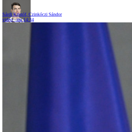
Sárdi Kristóf
,
Czinkóczi Sándor
video
ma 14:34