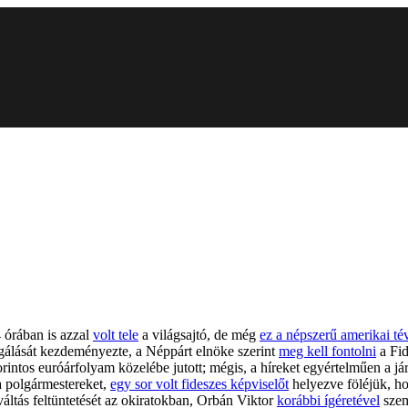
 órában is azzal
volt tele
a világsajtó, de még
ez a népszerű amerikai t
sgálását kezdeményezte, a Néppárt elnöke szerint
meg kell fontolni
a Fid
rintos euróárfolyam közelébe jutott; mégis, a híreket egyértelműen a j
a polgármestereket,
egy sor volt fideszes képviselőt
helyezve föléjük, h
ltás feltüntetését az okiratokban, Orbán Viktor
korábbi ígéretével
szem