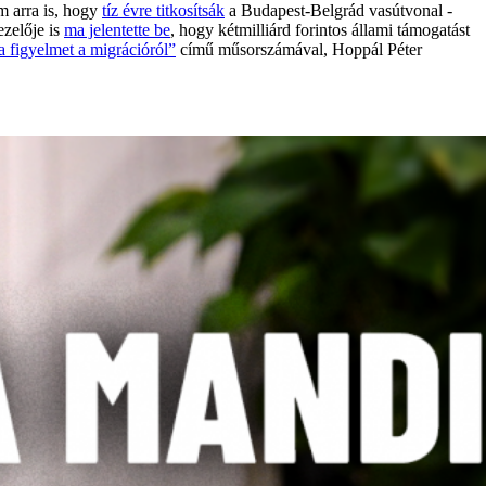
m arra is, hogy
tíz évre titkosítsák
a Budapest-Belgrád vasútvonal -
ezelője is
ma jelentette be
, hogy kétmilliárd forintos állami támogatást
 a figyelmet a migrációról”
című műsorszámával, Hoppál Péter