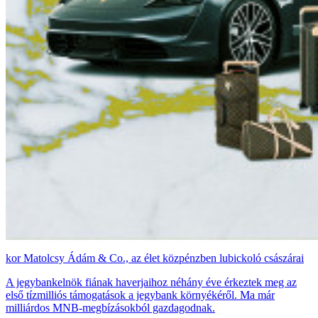
Matolcsy Ádám & Co., az élet közpénzben lubickoló császárai
A jegybankelnök fiának haverjaihoz néhány éve érkeztek meg az
első tízmilliós támogatások a jegybank környékéről. Ma már
milliárdos MNB-megbízásokból gazdagodnak.