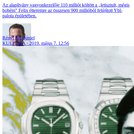
Az alapítvány vagyonkezelője 110 milliót költött a „letisztult, mégis
bohém” Felix étteremre az összesen 900 millióból felújított Ybl-
palota épületében.
Rényi Pál Dániel
KULTÚRA
2019. május 7. 12:56