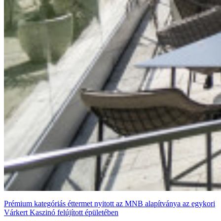
Prémium kategóriás éttermet nyitott az MNB alapítványa az egykori
Várkert Kaszinó felújított épületében