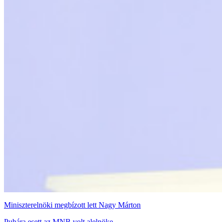
Miniszterelnöki megbízott lett Nagy Márton
Puhára esett az MNB volt alelnöke.