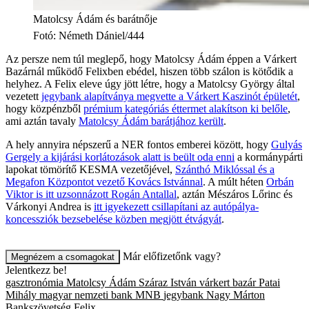
Matolcsy Ádám és barátnője
Fotó
:
Németh Dániel/444
Az persze nem túl meglepő, hogy Matolcsy Ádám éppen a Várkert
Bazárnál működő Felixben ebédel, hiszen több szálon is kötődik a
helyhez. A Felix eleve úgy jött létre, hogy a Matolcsy György által
vezetett
jegybank alapítványa megvette a Várkert Kaszinót épületét
,
hogy közpénzből
prémium kategóriás éttermet alakítson ki belőle
,
ami aztán tavaly
Matolcsy Ádám barátjához került
.
A hely annyira népszerű a NER fontos emberei között, hogy
Gulyás
Gergely a kijárási korlátozások alatt is beült oda enni
a kormánypárti
lapokat tömörítő KESMA vezetőjével,
Szánthó Miklóssal és a
Megafon Központot vezető Kovács Istvánnal
. A múlt héten
Orbán
Viktor is itt uzsonnázott Rogán Antallal
, aztán Mészáros Lőrinc és
Várkonyi Andrea is
itt igyekezett csillapítani az autópálya-
koncessziók bezsebelése közben megjött étvágyát
.
Már előfizetőnk vagy?
Megnézem a csomagokat
Jelentkezz be!
gasztronómia
Matolcsy Ádám
Száraz István
várkert bazár
Patai
Mihály
magyar nemzeti bank
MNB
jegybank
Nagy Márton
Bankszövetség
Felix