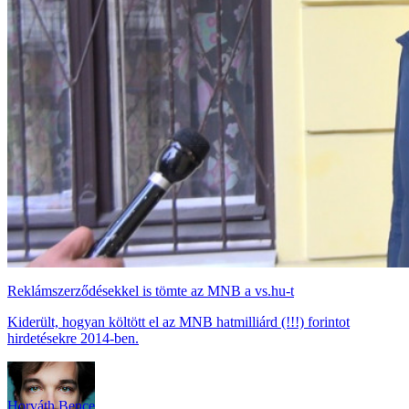
Reklámszerződésekkel is tömte az MNB a vs.hu-t
Kiderült, hogyan költött el az MNB hatmilliárd (!!!) forintot
hirdetésekre 2014-ben.
Horváth Bence