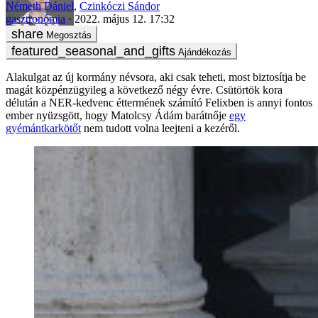
Németh Dániel
,
Czinkóczi Sándor
gasztronómia
2022. május 12. 17:32
Megosztás
Ajándékozás
Alakulgat az új kormány névsora, aki csak teheti, most biztosítja be
magát közpénzügyileg a következő négy évre. Csütörtök kora
délután a NER-kedvenc éttermének számító Felixben is annyi fontos
ember nyüzsgött, hogy Matolcsy Ádám barátnője
egy
gyémántkarkötőt
nem tudott volna leejteni a kezéről.