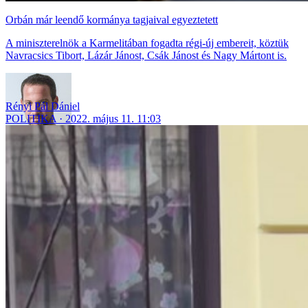
Orbán már leendő kormánya tagjaival egyeztetett
A miniszterelnök a Karmelitában fogadta régi-új embereit, köztük
Navracsics Tibort, Lázár Jánost, Csák Jánost és Nagy Mártont is.
Rényi Pál Dániel
POLITIKA
2022. május 11. 11:03