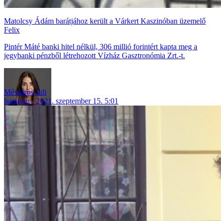
Matolcsy Ádám barátjához került a Várkert Kaszinóban üzemelő
Felix
Pintér Máté banki hitel nélkül, 306 millió forintért kapta meg a
jegybanki pénzből létrehozott Vízház Gasztronómia Zrt.-t.
Mészáros Juli
barátság
2021. szeptember 15. 5:01