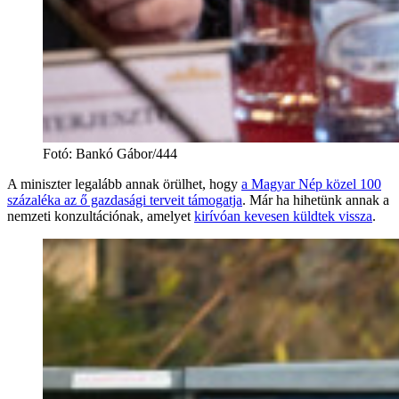
Fotó
:
Bankó Gábor/444
A miniszter legalább annak örülhet, hogy
a Magyar Nép közel 100
százaléka az ő gazdasági terveit támogatja
. Már ha hihetünk annak a
nemzeti konzultációnak, amelyet
kirívóan kevesen küldtek vissza
.