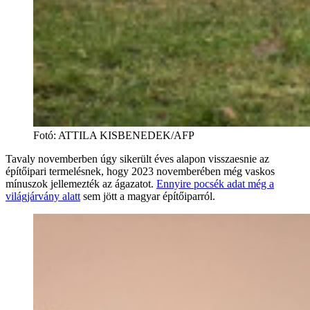
Fotó
:
ATTILA KISBENEDEK/AFP
Tavaly novemberben úgy sikerült éves alapon visszaesnie az
építőipari termelésnek, hogy 2023 novemberében még vaskos
mínuszok jellemezték az ágazatot.
Ennyire pocsék adat még a
világjárvány alatt
sem jött a magyar építőiparról.