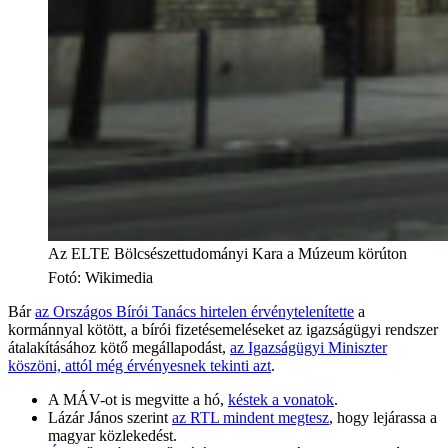
Az ELTE Bölcsészettudományi Kara a Múzeum körúton
Fotó
:
Wikimedia
Bár
az Országos Bírói Tanács hirtelen érvénytelenítette
a
kormánnyal kötött, a bírói fizetésemeléseket az igazságügyi rendszer
átalakításához kötő megállapodást,
az Igazságügyi Miniszter
köszöni, attól még érvényesnek tekinti azt
.
A MÁV-ot is megvitte a hó,
késtek a vonatok
.
Lázár János szerint
az RTL mindent megtesz
, hogy lejárassa a
magyar közlekedést.