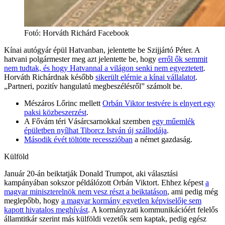
Fotó
:
Horváth Richárd Facebook
Kínai autógyár épül Hatvanban, jelentette be Szijjártó Péter. A
hatvani polgármester meg azt jelentette be, hogy
erről ők semmit
nem tudtak, és hogy Hatvannal a világon senki nem egyeztetett
.
Horváth Richárdnak később
sikerült elérnie a kínai vállalatot
.
„Partneri, pozitív hangulatú megbeszélésről” számolt be.
Mészáros Lőrinc mellett
Orbán Viktor testvére is elnyert egy
paksi közbeszerzést
.
A Fővám téri Vásárcsarnokkal szemben
egy műemlék
épületben nyílhat Tiborcz István új szállodája
.
Második évét töltötte recesszióban
a német gazdaság.
Külföld
Január 20-án beiktatják Donald Trumpot, aki választási
kampányában sokszor példálózott Orbán Viktort. Ehhez képest
a
magyar miniszterelnök nem vesz részt a beiktatáson
, ami pedig még
meglepőbb, hogy
a magyar kormány egyetlen képviselője sem
kapott hivatalos meghívást
. A kormányzati kommunikációért felelős
államtitkár szerint más külföldi vezetők sem kaptak, pedig egész