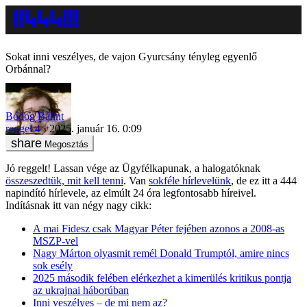
Sokat inni veszélyes, de vajon Gyurcsány tényleg egyenlő
Orbánnal?
Bódog Bálint
reggel 4
2025. január 16. 0:09
Megosztás
Jó reggelt! Lassan vége az Ügyfélkapunak, a halogatóknak
összeszedtük, mit kell tenni
. Van
sokféle hírlevelünk
, de ez itt a 444
napindító hírlevele, az elmúlt 24 óra legfontosabb híreivel.
Indításnak itt van négy nagy cikk:
A mai Fidesz csak Magyar Péter fejében azonos a 2008-as
MSZP-vel
Nagy Márton olyasmit remél Donald Trumptól, amire nincs
sok esély
2025 második felében elérkezhet a kimerülés kritikus pontja
az ukrajnai háborúban
Inni veszélyes – de mi nem az?