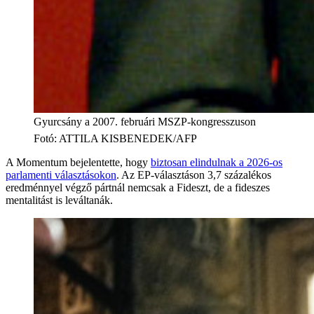
Gyurcsány a 2007. februári MSZP-kongresszuson
Fotó
:
ATTILA KISBENEDEK/AFP
A Momentum bejelentette, hogy
biztosan elindulnak a 2026-os
parlamenti választásokon
. Az EP-választáson 3,7 százalékos
eredménnyel végző pártnál nemcsak a Fideszt, de a fideszes
mentalitást is leváltanák.