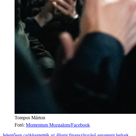
Tompos Márton
Fotó
:
Momentum Mozgalom/Facebook
Jelentősen csökkentették az állami finanszírozású egyetemi helyek