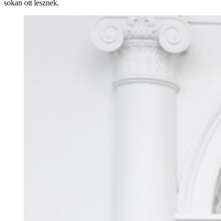
sokan ott lesznek.