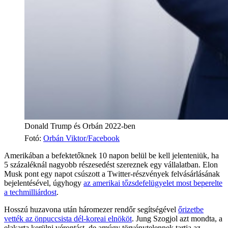
Donald Trump és Orbán 2022-ben
Fotó
:
Orbán Viktor/Facebook
Amerikában a befektetőknek 10 napon belül be kell jelenteniük, ha
5 százaléknál nagyobb részesedést szereznek egy vállalatban. Elon
Musk pont egy napot csúszott a Twitter-részvények felvásárlásának
bejelentésével, úgyhogy
az amerikai tőzsdefelügyelet most beperelte
a techmilliárdost
.
Hosszú huzavona után háromezer rendőr segítségével
őrizetbe
vették az önpuccsista dél-koreai elnököt
. Jung Szogjol azt mondta, a
elakarta kerülni vérontást, de amúgy törvénytelennek tartja az