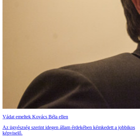
Vádat emeltek Kovács Béla ellen
Az ügyészség szerint idegen állam érdekében kémkedett a jobbikos
képviselő.