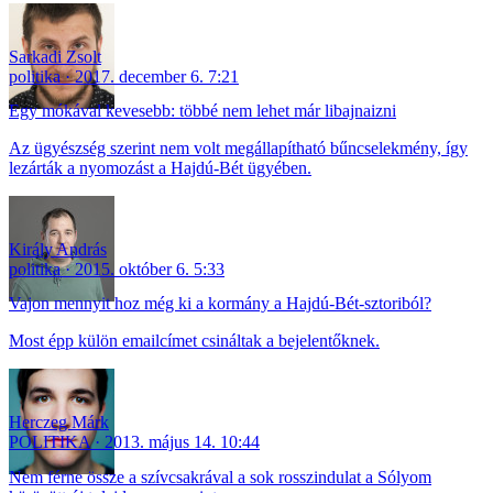
Sarkadi Zsolt
politika
2017. december 6. 7:21
Egy mókával kevesebb: többé nem lehet már libajnaizni
Az ügyészség szerint nem volt megállapítható bűncselekmény, így
lezárták a nyomozást a Hajdú-Bét ügyében.
Király András
politika
2015. október 6. 5:33
Vajon mennyit hoz még ki a kormány a Hajdú-Bét-sztoriból?
Most épp külön emailcímet csináltak a bejelentőknek.
Herczeg Márk
POLITIKA
2013. május 14. 10:44
Nem férne össze a szívcsakrával a sok rosszindulat a Sólyom