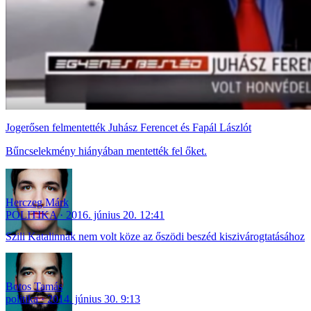
Jogerősen felmentették Juhász Ferencet és Fapál Lászlót
Bűncselekmény hiányában mentették fel őket.
Herczeg Márk
POLITIKA
2016. június 20. 12:41
Szili Katalinnak nem volt köze az őszödi beszéd kiszivárogtatásához
Botos Tamás
politika
2014. június 30. 9:13