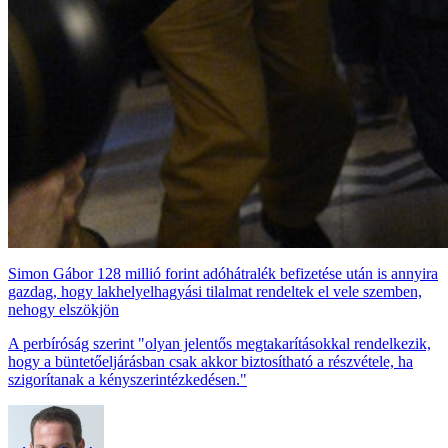
Simon Gábor 128 millió forint adóhátralék befizetése után is annyira
gazdag, hogy lakhelyelhagyási tilalmat rendeltek el vele szemben,
nehogy elszökjön
A perbíróság szerint "olyan jelentős megtakarításokkal rendelkezik,
hogy a büntetőeljárásban csak akkor biztosítható a részvétele, ha
szigorítanak a kényszerintézkedésen."