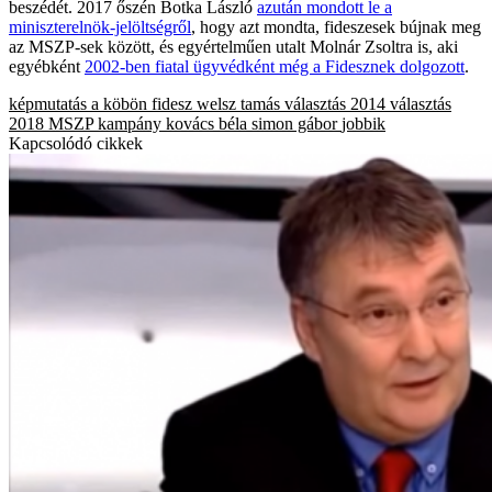
beszédét. 2017 őszén Botka László
azután mondott le a
miniszterelnök-jelöltségről
, hogy azt mondta, fideszesek bújnak meg
az MSZP-sek között, és egyértelműen utalt Molnár Zsoltra is, aki
egyébként
2002-ben fiatal ügyvédként még a Fidesznek dolgozott
.
képmutatás a köbön
fidesz
welsz tamás
választás 2014
választás
2018
MSZP
kampány
kovács béla
simon gábor
jobbik
Kapcsolódó cikkek