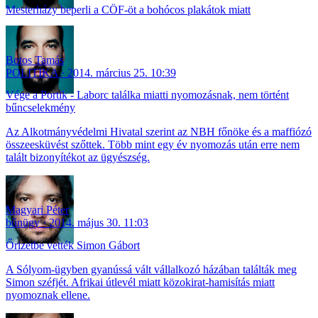
Mesterházy beperli a CÖF-öt a bohócos plakátok miatt
Botos Tamás
POLITIKA
2014. március 25. 10:39
Vége a Portik - Laborc találka miatti nyomozásnak, nem történt
bűncselekmény
Az Alkotmányvédelmi Hivatal szerint az NBH főnöke és a maffiózó
összeesküvést szőttek. Több mint egy év nyomozás után erre nem
talált bizonyítékot az ügyészség.
Magyari Péter
bűnügy
2014. május 30. 11:03
Őrizetbe vették Simon Gábort
A Sólyom-ügyben gyanússá vált vállalkozó házában találták meg
Simon széfjét. Afrikai útlevél miatt közokirat-hamisítás miatt
nyomoznak ellene.