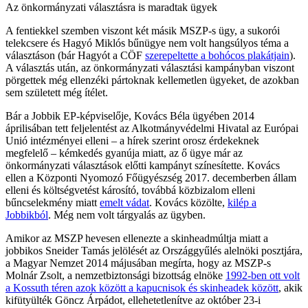
Az önkormányzati választásra is maradtak ügyek
A fentiekkel szemben viszont két másik MSZP-s ügy, a sukorói
telekcsere és Hagyó Miklós bűnügye nem volt hangsúlyos téma a
választáson (bár Hagyót a CÖF
szerepeltette a bohócos plakátjain
).
A választás után, az önkormányzati választási kampányban viszont
pörgettek még ellenzéki pártoknak kellemetlen ügyeket, de azokban
sem született még ítélet.
Bár a Jobbik EP-képviselője, Kovács Béla ügyében 2014
áprilisában tett feljelentést az Alkotmányvédelmi Hivatal az Európai
Unió intézményei elleni – a hírek szerint orosz érdekeknek
megfelelő – kémkedés gyanúja miatt, az ő ügye már az
önkormányzati választások előtti kampányt színesítette. Kovács
ellen a Központi Nyomozó Főügyészség 2017. decemberben állam
elleni és költségvetést károsító, továbbá közbizalom elleni
bűncselekmény miatt
emelt vádat
. Kovács közölte,
kilép a
Jobbikból
. Még nem volt tárgyalás az ügyben.
Amikor az MSZP hevesen ellenezte a skinheadmúltja miatt a
jobbikos Sneider Tamás jelölését az Országgyűlés alelnöki posztjára,
a Magyar Nemzet 2014 májusában megírta, hogy az MSZP-s
Molnár Zsolt, a nemzetbiztonsági bizottság elnöke
1992-ben ott volt
a Kossuth téren azok között a kapucnisok és skinheadek között
, akik
kifütyülték Göncz Árpádot, ellehetetlenítve az október 23-i