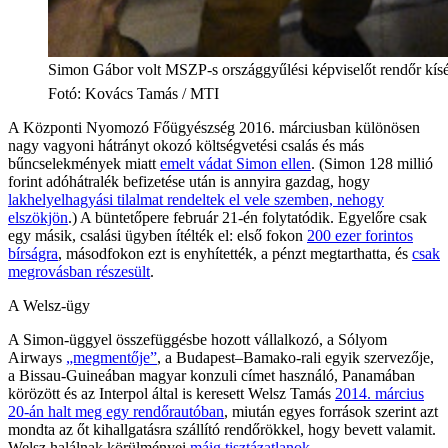
Simon Gábor volt MSZP-s országgyűlési képviselőt rendőr kíséri
Fotó
:
Kovács Tamás / MTI
A Központi Nyomozó Főügyészség 2016. márciusban különösen
nagy vagyoni hátrányt okozó költségvetési csalás és más
bűncselekmények miatt
emelt vádat Simon ellen
. (Simon 128 millió
forint adóhátralék befizetése után is annyira gazdag, hogy
lakhelyelhagyási tilalmat rendeltek el vele szemben, nehogy
elszökjön
.) A büntetőpere február 21-én folytatódik. Egyelőre csak
egy másik, csalási ügyben ítélték el: első fokon
200 ezer forintos
bírságra
, másodfokon ezt is enyhítették, a pénzt megtarthatta, és
csak
megrovásban részesült
.
A Welsz-ügy
A Simon-üggyel összefüggésbe hozott vállalkozó, a Sólyom
Airways
„megmentője”
, a Budapest–Bamako-rali egyik szervezője,
a Bissau-Guineában magyar konzuli címet használó, Panamában
körözött és az Interpol által is keresett Welsz Tamás
2014. március
20-án halt meg egy rendőrautóban
, miután egyes források szerint azt
mondta az őt kihallgatásra szállító rendőrökkel, hogy bevett valamit.
Welsz halálnak körülményei
máig tisztázatlanok
.