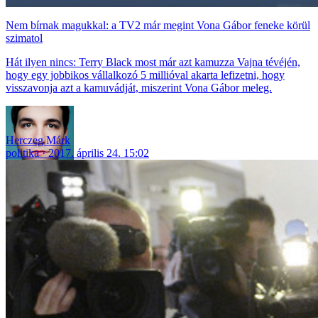
Nem bírnak magukkal: a TV2 már megint Vona Gábor feneke körül
szimatol
Hát ilyen nincs: Terry Black most már azt kamuzza Vajna tévéjén,
hogy egy jobbikos vállalkozó 5 millióval akarta lefizetni, hogy
visszavonja azt a kamuvádját, miszerint Vona Gábor meleg.
Herczeg Márk
politika
2017. április 24. 15:02