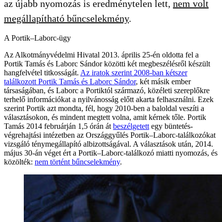
az újabb nyomozás is eredménytelen lett,
nem volt
megállapítható bűncselekmény
.
A Portik–Laborc-ügy
Az Alkotmányvédelmi Hivatal 2013. április 25-én oldotta fel a
Portik Tamás és Laborc Sándor közötti két megbeszélésről készült
hangfelvétel titkosságát.
Az iratok szerint 2008-ban kétszer
találkozott Portik Tamás és Laborc Sándor
, két másik ember
társaságában, és Laborc a Portiktól származó, közéleti szereplőkre
terhelő információkat a nyilvánosság előtt akarta felhasználni. Ezek
szerint Portik azt mondta, fél, hogy 2010-ben a baloldal veszíti a
választásokon, és mindent megtett volna, amit kérnek tőle. Portik
Tamás 2014 februárján 1,5 órán át
beszélgetett
egy büntetés-
végrehajtási intézetben az Országgyűlés Portik–Laborc-találkozókat
vizsgáló ténymegállapító albizottságával. A választások után, 2014.
május 30-án véget ért a Portik–Laborc-találkozó miatti nyomozás, és
közölték:
nem történt bűncselekmény
.