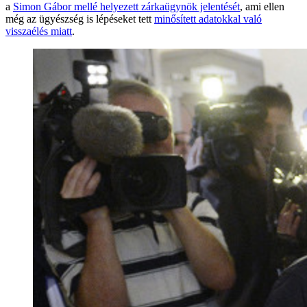
a
Simon Gábor mellé helyezett zárkaügynök jelentését
, ami ellen
még az ügyészség is lépéseket tett
minősített adatokkal való
visszaélés miatt
.