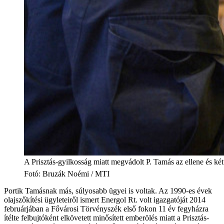
A Prisztás-gyilkosság miatt megvádolt P. Tamás az ellene és két
Fotó
:
Bruzák Noémi / MTI
Portik Tamásnak más, súlyosabb ügyei is voltak. Az 1990-es évek
olajszőkítési ügyleteiről ismert Energol Rt. volt igazgatóját 2014
februárjában a Fővárosi Törvényszék első fokon 11 év fegyházra
ítélte felbujtóként elkövetett minősített emberölés miatt a Prisztás-