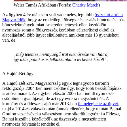
Welsz Tamás Afrikában (Forrás:
Charity March
)
Az ügyben 4 év után sem volt vádemelés, legutóbb
ősszel írt arról a
Magyar Idők
, hogy az eredetileg költségvetési csalás bűntette és más
bűncselekmények miatt ismeretlen tettesek ellen kezdődött
nyomozás során a főügyészség korábban célszerűségi okból az
alapeljárástól több ügyet elkülönített, amikben már 13 gyanúsított
van, de
„még tetemes mennyiségű irat ellenőrzése van hátra,
így akár politikus is felbukkanhat a terheltek között”.
A Hajdú-Bét-ügy
A Hajdú-Bét Zrt., Magyarország egyik legnagyobb baromfi-
feldolgozója 2004-ben ment csődbe úgy, hogy több beszállítójának
is adósa maradt. Az ügyben először 2006-ban indult nyomozás
csődbűntett gyanújával, de azt egy évre rá megszüntették. A
kormány és a fideszes sajtó már 2013-ban
felmelegítette az ügyet
,
majd a 2014-es választás után (annak ellenére, hogy miután Bajnai
Gordon vezetésével a választáson nem sikerült legyőzni a Fideszt,
Bajnai kiszállt a közéletből), az ügyészség a megszüntetett
nyomozás folytatását rendelte el.