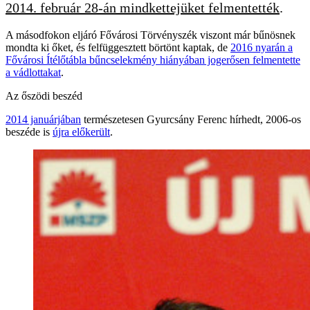
2014. február 28-án mindkettejüket felmentették
.
A másodfokon eljáró Fővárosi Törvényszék viszont már bűnösnek
mondta ki őket, és felfüggesztett börtönt kaptak, de
2016 nyarán a
Fővárosi Ítélőtábla bűncselekmény hiányában jogerősen felmentette
a vádlottakat
.
Az őszödi beszéd
2014 januárjában
természetesen Gyurcsány Ferenc hírhedt, 2006-os
beszéde is
újra előkerült
.