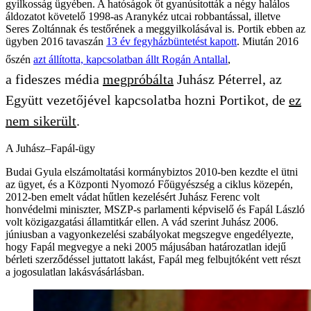
gyilkosság ügyében. A hatóságok őt gyanúsították a négy halálos
áldozatot követelő 1998-as Aranykéz utcai robbantással, illetve
Seres Zoltánnak és testőrének a meggyilkolásával is. Portik ebben az
ügyben 2016 tavaszán
13 év fegyházbüntetést kapott
. Miután 2016
őszén
azt állította, kapcsolatban állt Rogán Antallal
,
a fideszes média
megpróbálta
Juhász Péterrel, az
Együtt vezetőjével kapcsolatba hozni Portikot, de
ez
nem sikerült
.
A Juhász–Fapál-ügy
Budai Gyula elszámoltatási kormánybiztos 2010-ben kezdte el ütni
az ügyet, és a Központi Nyomozó Főügyészség a ciklus közepén,
2012-ben emelt vádat hűtlen kezelésért Juhász Ferenc volt
honvédelmi miniszter, MSZP-s parlamenti képviselő és Fapál László
volt közigazgatási államtitkár ellen. A vád szerint Juhász 2006.
júniusban a vagyonkezelési szabályokat megszegve engedélyezte,
hogy Fapál megvegye a neki 2005 májusában határozatlan idejű
bérleti szerződéssel juttatott lakást, Fapál meg felbujtóként vett részt
a jogosulatlan lakásvásárlásban.