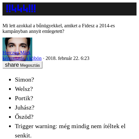
Mi lett azokkal a bűnügyekkel, amiket a Fidesz a 2014-es
kampányban annyit emlegetett?
Herczeg Márk
képmutatás a köbön
2018. február 22. 6:23
Megosztás
Simon?
Welsz?
Portik?
Juhász?
Őszöd?
Trigger warning: még mindig nem ítéltek el
senkit.