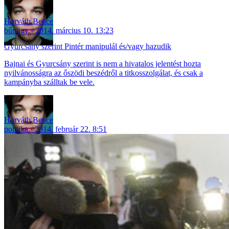
Horváth Bence
bűnügy
2014. március 10. 13:23
Gyurcsány szerint Pintér manipulál és/vagy hazudik
Bajnai és Gyurcsány szerint is nem a hivatalos jelentést hozta
nyilvánosságra az őszödi beszédről a titkosszolgálat, és csak a
kampányba szálltak be vele.
Horváth Bence
politika
2014. február 22. 8:51