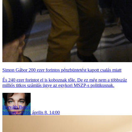
Simon Gábor 200 ezer forintos pénzbüntetést kapott csalás miatt
És 240 ezer forintot el is koboznak tőle. De ez még nem a többszáz
milliós titkos számlás ügye az egykori MSZP-s politikusnak.
Horváth Bence
bűnügy
2016. április 8. 14:00