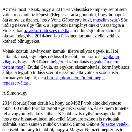
Az már most látszik, hogy a 2014-es választási kampány sehol sem
volt a mostanihoz képest. (Elég csak arra gondolni, hogy hónapok
óta annyi az üzenet, hogy Vona Gábor egy
buzi
,
muszlim
szar
.) Sőt
utólag nézve úgy tűnik, a legutóbbi kampányt direkt visszafogta a
Fidesz, bár
az akkori fideszes média
a rendőrségi információkat
okosan adagolva 2014-ben is a felszínen tartotta az ellenzékhez
köthető bűnügyeket.
Voltak köztük látványosan kamuk, illetve súlyos ügyek is. Hol
tartanak most, egy teljes ciklussal később, amikor már
végképp
világos
, hogy a 2010-ben
beígért
elszámoltatás
egyáltalán nem
történt meg
? (Budai Gyula, az egykori elszámoltatási kormánybiztos
állítja, a legjobb tudása szerint elszámoltatta volna a szocialista
kormányok tagjait, de
a bíróságokon nem történt meg a
rendszerváltás
.)
A Simon-ügy
2014 februárjában derült ki, hogy az MSZP volt elnökhelyettese
több 100 millió forintot tartott egy bécsi számlán, és ezt nem tüntette
fel a vagyonnyilatkozataiban. Később az is nyilvánosságra került,
hogy egy bissau-guineai útlevéllel Magyarországon is nyitottak
számlát, amin szintén milliók vannak. Simon Gábort
őrizetbe vették
,
és kisebb botrány lett abból, hogy a Magyar Nemzet megszerezte